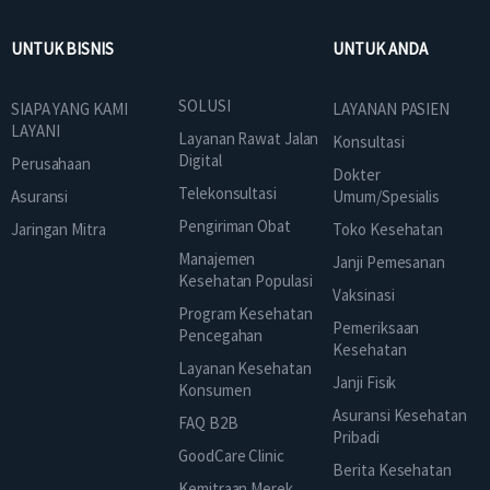
UNTUK BISNIS
UNTUK ANDA
SOLUSI
SIAPA YANG KAMI
LAYANAN PASIEN
LAYANI
Layanan Rawat Jalan
Konsultasi
Digital
Perusahaan
Dokter
Telekonsultasi
Asuransi
Umum/Spesialis
Pengiriman Obat
Jaringan Mitra
Toko Kesehatan
Manajemen
Janji Pemesanan
Kesehatan Populasi
Vaksinasi
Program Kesehatan
Pemeriksaan
Pencegahan
Kesehatan
Layanan Kesehatan
Janji Fisik
Konsumen
Asuransi Kesehatan
FAQ B2B
Pribadi
GoodCare Clinic
Berita Kesehatan
Kemitraan Merek