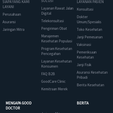
SOLUSI
SIAPA YANG KAMI
LAYANAN PASIEN
LAYANI
Layanan Rawat Jalan
Konsultasi
Digital
Perusahaan
Dokter
Telekonsultasi
Asuransi
Umum/Spesialis
Pengiriman Obat
Jaringan Mitra
Toko Kesehatan
Manajemen
Janji Pemesanan
Kesehatan Populasi
Vaksinasi
Program Kesehatan
Pemeriksaan
Pencegahan
Kesehatan
Layanan Kesehatan
Janji Fisik
Konsumen
Asuransi Kesehatan
FAQ B2B
Pribadi
GoodCare Clinic
Berita Kesehatan
Kemitraan Merek
MENGAPA GOOD
BERITA
DOCTOR