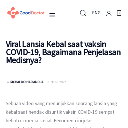
ENG
ENG
Viral Lansia Kebal saat vaksin
COVID-19, Bagaimana Penjelasan
Medisnya?
Untuk Bisnis
Untuk Anda
BY
RICHALDO HARIANDJA
JUNI 12, 2022
Mengapa Good Doctor
Sebuah video yang menunjukkan seorang lansia yang 
Berita
kebal saat hendak disuntik vaksin COVID-19 sempat 
heboh di media sosial. Fenomena ini jelas 
Layanan