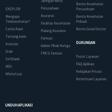
Jaringan Mitra
Berita Kesehatan
Perusahaan
EKSPLOR
Perusahaan
Asuransi
Mengapa
Berita Kesehatan
Telekesehatan?
Pribadi
Fasilitas Kesehatan
Cerita Kami
Berita Good Doctor
Pialang Asuransi
Tentang kami
Farmasi
DUKUNGAN
Investor
Admin Pihak Ketiga
Grab
FMCG Farmasi
Pusat Layanan
Softbank
FAQ Aplikasi
MDI
Kebijakan Privasi
WhiteCoat
Ketentuan Layanan
UNDUH APLIKASI