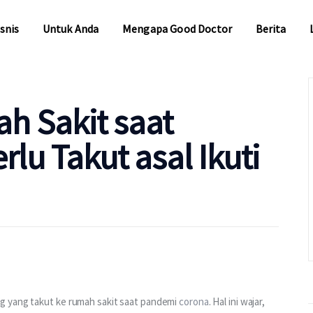
snis
Untuk Anda
Mengapa Good Doctor
Berita
snis
Untuk Anda
Mengapa Good Doctor
Berita
h Sakit saat
lu Takut asal Ikuti
g yang takut ke rumah sakit saat pandemi
 corona
. Hal ini wajar, 