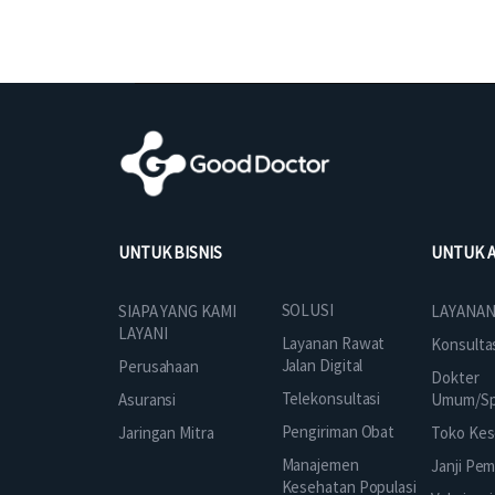
UNTUK BISNIS
UNTUK 
SOLUSI
SIAPA YANG KAMI
LAYANAN
LAYANI
Layanan Rawat
Konsulta
Jalan Digital
Perusahaan
Dokter
Telekonsultasi
Asuransi
Umum/Spe
Pengiriman Obat
Jaringan Mitra
Toko Kes
Manajemen
Janji Pe
Kesehatan Populasi