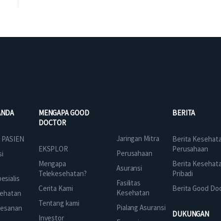
ANDA
MENGAPA GOOD
BERITA
DOCTOR
Jaringan Mitra
 PASIEN
Berita Kesehat
EKSPLOR
Perusahaan
Perusahaan
si
Mengapa
Berita Kesehat
Asuransi
Telekesehatan?
Pribadi
sialis
Fasilitas
Cerita Kami
Berita Good Do
Kesehatan
ehatan
Tentang kami
Pialang Asuransi
mesanan
DUKUNGAN
Investor