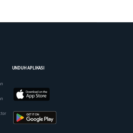
UNDUH APLIKASI
an
an
ctor