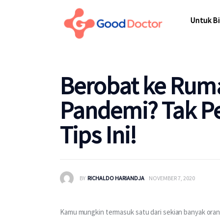
Untuk Bisnis
Untuk Bi
Untuk Anda
Mengapa Good Doctor
Untuk Bi
Berobat ke Ruma
Berita
Pandemi? Tak Per
Layanan
Tips Ini!
BY
RICHALDO HARIANDJA
NOVEMBER 7, 2020
Kamu mungkin termasuk satu dari sekian banyak oran