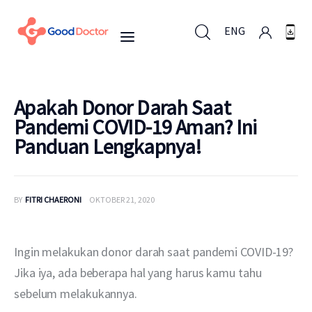
ENG
ENG
Apakah Donor Darah Saat
Pandemi COVID-19 Aman? Ini
Panduan Lengkapnya!
Untuk Bisnis
Untuk Anda
BY
FITRI CHAERONI
OKTOBER 21, 2020
Mengapa Good Doctor
Ingin melakukan donor darah saat pandemi COVID-19? 
Berita
Jika iya, ada beberapa hal yang harus kamu tahu 
sebelum melakukannya.
Layanan