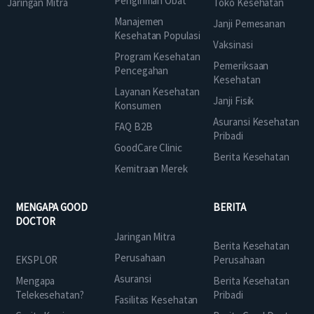
Pengiriman Obat
Jaringan Mitra
Toko Kesehatan
Manajemen
Janji Pemesanan
Kesehatan Populasi
Vaksinasi
Program Kesehatan
Pemeriksaan
Pencegahan
Kesehatan
Layanan Kesehatan
Janji Fisik
Konsumen
Asuransi Kesehatan
FAQ B2B
Pribadi
GoodCare Clinic
Berita Kesehatan
Kemitraan Merek
MENGAPA GOOD
BERITA
DOCTOR
Jaringan Mitra
Berita Kesehatan
Perusahaan
EKSPLOR
Perusahaan
Asuransi
Mengapa
Berita Kesehatan
Telekesehatan?
Pribadi
Fasilitas Kesehatan