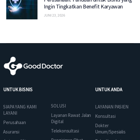
Ingin Tingkatkan Benefit Karyawan
JUNI 23, 2026
UNTUK BISNIS
UNTUK ANDA
SOLUSI
SIAPA YANG KAMI
LAYANAN PASIEN
LAYANI
Layanan Rawat Jalan
Konsultasi
Digital
Perusahaan
Dokter
Telekonsultasi
Asuransi
Umum/Spesialis