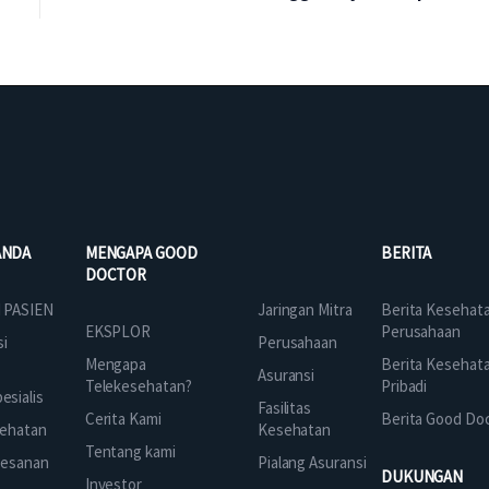
ANDA
MENGAPA GOOD
BERITA
DOCTOR
Jaringan Mitra
 PASIEN
Berita Kesehat
EKSPLOR
Perusahaan
Perusahaan
si
Mengapa
Berita Kesehat
Asuransi
Telekesehatan?
Pribadi
sialis
Fasilitas
Cerita Kami
Berita Good Do
Kesehatan
ehatan
Tentang kami
Pialang Asuransi
mesanan
DUKUNGAN
Investor