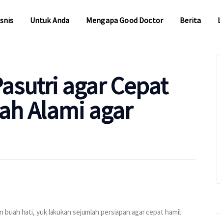
snis
Untuk Anda
Mengapa Good Doctor
Berita
snis
Untuk Anda
Mengapa Good Doctor
Berita
asutri agar Cepat
kah Alami agar
buah hati, yuk lakukan sejumlah persiapan agar cepat hamil. 