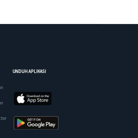
UNDUH APLIKASI
an
an
ctor