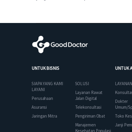
UNTUK BISNIS
UNTUK 
SOLUSI
SIAPA YANG KAMI
LAYANAN
LAYANI
Layanan Rawat
Konsulta
Jalan Digital
Perusahaan
Dokter
Telekonsultasi
Asuransi
Umum/Spe
Pengiriman Obat
Jaringan Mitra
Toko Kes
Manajemen
Janji Pe
Kesehatan Populasi