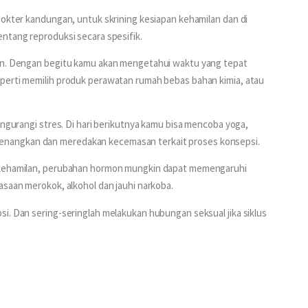
dokter kandungan, untuk skrining kesiapan kehamilan dan di 
ntang reproduksi secara spesifik. 
ran. Dengan begitu kamu akan mengetahui waktu yang tepat 
perti memilih produk perawatan rumah bebas bahan kimia, atau 
engurangi stres. Di hari berikutnya kamu bisa mencoba yoga, 
nangkan dan meredakan kecemasan terkait proses konsepsi. 
a kehamilan, perubahan hormon mungkin dapat memengaruhi 
asaan merokok, alkohol dan jauhi narkoba. 
i. Dan sering-seringlah melakukan hubungan seksual jika siklus 