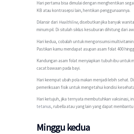
Hari pertama bisa dimulai dengan menghentikan sega
KB atau kontrasepsi lain, hentikan penggunaannya. 
Dilansir dari 
Healthline
, disebutkan jika banyak wani
minum pil. Di situlah siklus kesuburan dihitung dari awa
Hari kedua, cobalah untuk mengonsumsi multivitamin. 
Pastikan kamu mendapat asupan asam folat 400 hingga
Kandungan asam folat menyiapkan tubuh ibu untuk m
cacat bawaan pada bayi. 
Hari keempat ubah pola makan menjadi lebih sehat. Di 
pemeriksaan fisik untuk mengetahui kondisi kesehat
Hari ketujuh, jika ternyata membutuhkan vaksinasi, i
tetanus
, rubella atau yang lain yang dapat membantu 
Minggu kedua