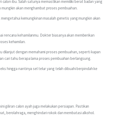
ri calon ibu. Salah satunya memastikan memiliki berat badan yang 
dan mungkin akan menghambat proses pembuahan. 
tuk mengetahui kemungkinan masalah genetis yang mungkin akan 
ai rencana kehamilanmu. Dokter biasanya akan memberikan 
oses kehamilan. 
aru dilanjut dengan memahami proses pembuahan, seperti kapan 
an cari tahu berapa lama proses pembuahan berlangsung.
s hingga nantinya sel telur yang telah dibuahi berpindah ke 
ini giliran calon ayah juga melakukan persiapan. Pastikan 
at, berolahraga, menghindari rokok dan membatasi alkohol. 