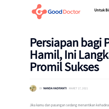
Untuk Bisnis
Untuk Bi
Untuk Anda
Mengapa Good Doctor
Untuk Bi
Persiapan bagi P
Berita
Hamil, Ini Lang
Layanan
Promil Sukses
BY
NANDA HADIYANTI
MARET 17, 2021
Jika kamu dan pasangan sedang menantikan kehadiran 