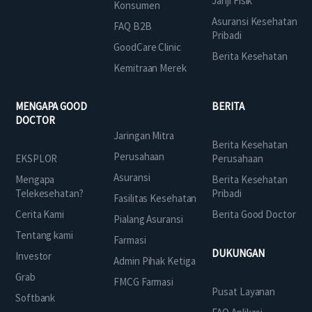
Janji Fisik
Konsumen
Asuransi Kesehatan
FAQ B2B
Pribadi
GoodCare Clinic
Berita Kesehatan
Kemitraan Merek
MENGAPA GOOD
BERITA
DOCTOR
Jaringan Mitra
Berita Kesehatan
Perusahaan
EKSPLOR
Perusahaan
Asuransi
Mengapa
Berita Kesehatan
Telekesehatan?
Pribadi
Fasilitas Kesehatan
Cerita Kami
Berita Good Doctor
Pialang Asuransi
Tentang kami
Farmasi
DUKUNGAN
Investor
Admin Pihak Ketiga
Grab
FMCG Farmasi
Pusat Layanan
Softbank