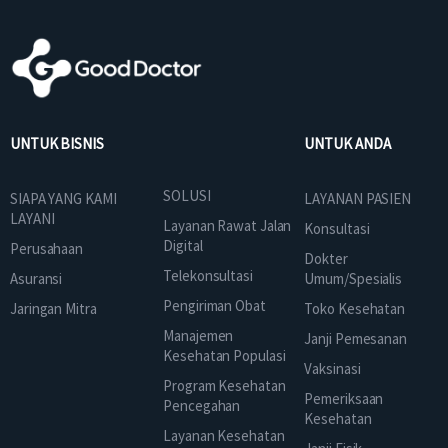
UNTUK BISNIS
UNTUK ANDA
SOLUSI
SIAPA YANG KAMI
LAYANAN PASIEN
LAYANI
Layanan Rawat Jalan
Konsultasi
Digital
Perusahaan
Dokter
Telekonsultasi
Asuransi
Umum/Spesialis
Pengiriman Obat
Jaringan Mitra
Toko Kesehatan
Manajemen
Janji Pemesanan
Kesehatan Populasi
Vaksinasi
Program Kesehatan
Pemeriksaan
Pencegahan
Kesehatan
Layanan Kesehatan