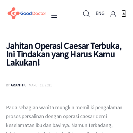
ENG
ENG
Jahitan Operasi Caesar Terbuka,
Ini Tindakan yang Harus Kamu
Lakukan!
Untuk Bisnis
Untuk Anda
BY
ARIANTI K
MARET 13, 2021
Mengapa Good Doctor
Pada sebagian wanita mungkin memiliki pengalaman 
Berita
proses persalinan dengan operasi caesar demi 
keselamatan ibu dan bayinya. Namun terkadang, 
Layanan