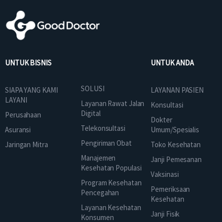
UNTUK BISNIS
UNTUK ANDA
SOLUSI
SIAPA YANG KAMI
LAYANAN PASIEN
LAYANI
Layanan Rawat Jalan
Konsultasi
Digital
Perusahaan
Dokter
Telekonsultasi
Asuransi
Umum/Spesialis
Pengiriman Obat
Jaringan Mitra
Toko Kesehatan
Manajemen
Janji Pemesanan
Kesehatan Populasi
Vaksinasi
Program Kesehatan
Pemeriksaan
Pencegahan
Kesehatan
Layanan Kesehatan
Janji Fisik
Konsumen