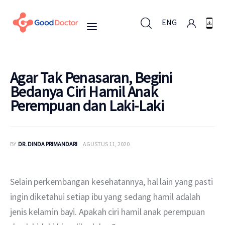
ENG
ENG
Agar Tak Penasaran, Begini
Bedanya Ciri Hamil Anak
Perempuan dan Laki-Laki
Untuk Bisnis
Untuk Anda
BY
DR. DINDA PRIMANDARI
AGUSTUS 11, 2020
Mengapa Good Doctor
Selain perkembangan kesehatannya, hal lain yang pasti 
Berita
ingin diketahui setiap ibu yang sedang hamil adalah 
jenis kelamin bayi. Apakah ciri hamil anak perempuan 
Layanan