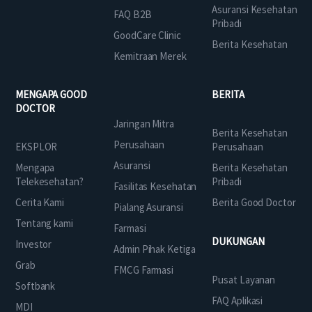
Asuransi Kesehatan
FAQ B2B
Pribadi
GoodCare Clinic
Berita Kesehatan
Kemitraan Merek
MENGAPA GOOD
BERITA
DOCTOR
Jaringan Mitra
Berita Kesehatan
Perusahaan
EKSPLOR
Perusahaan
Asuransi
Mengapa
Berita Kesehatan
Telekesehatan?
Pribadi
Fasilitas Kesehatan
Cerita Kami
Berita Good Doctor
Pialang Asuransi
Tentang kami
Farmasi
DUKUNGAN
Investor
Admin Pihak Ketiga
Grab
FMCG Farmasi
Pusat Layanan
Softbank
FAQ Aplikasi
MDI