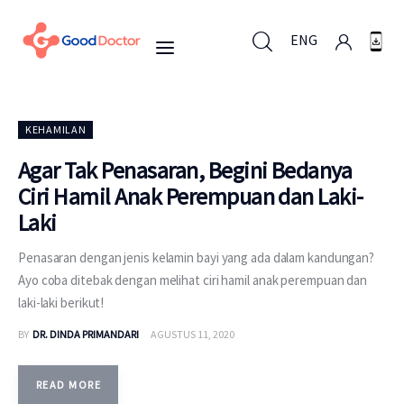
ENG
ENG
KEHAMILAN
Agar Tak Penasaran, Begini Bedanya
Ciri Hamil Anak Perempuan dan Laki-
Untuk Bisnis
Laki
Untuk Anda
Penasaran dengan jenis kelamin bayi yang ada dalam kandungan?
Ayo coba ditebak dengan melihat ciri hamil anak perempuan dan
Mengapa Good Doctor
laki-laki berikut!
BY
DR. DINDA PRIMANDARI
AGUSTUS 11, 2020
Berita
Layanan
READ MORE