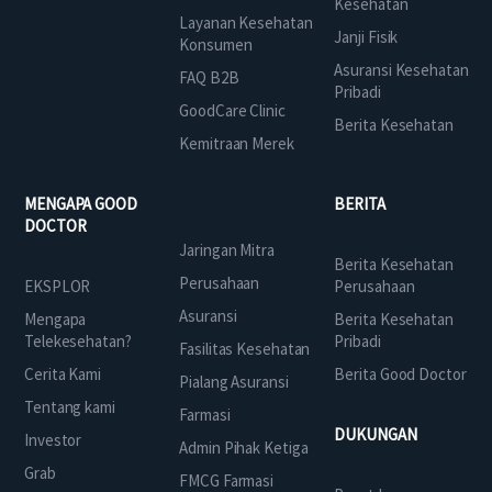
Kesehatan
Layanan Kesehatan
Janji Fisik
Konsumen
Asuransi Kesehatan
FAQ B2B
Pribadi
GoodCare Clinic
Berita Kesehatan
Kemitraan Merek
MENGAPA GOOD
BERITA
DOCTOR
Jaringan Mitra
Berita Kesehatan
Perusahaan
EKSPLOR
Perusahaan
Asuransi
Mengapa
Berita Kesehatan
Telekesehatan?
Pribadi
Fasilitas Kesehatan
Cerita Kami
Berita Good Doctor
Pialang Asuransi
Tentang kami
Farmasi
DUKUNGAN
Investor
Admin Pihak Ketiga
Grab
FMCG Farmasi