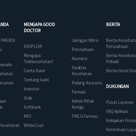
ANDA
MENGAPA GOOD
BERITA
DOCTOR
Jaringan Mitra
 PASIEN
Berita Kesehat
EKSPLOR
Perusahaan
Perusahaan
si
Mengapa
Berita Kesehat
Asuransi
Telekesehatan?
Pribadi
sialis
Fasilitas
Cerita Kami
Berita Good Do
Kesehatan
ehatan
Tentang kami
Pialang Asuransi
mesanan
DUKUNGAN
Investor
Farmasi
Grab
Admin Pihak
aan
Pusat Layanan
Ketiga
an
Softbank
FAQ Aplikasi
FMCG Farmasi
k
MDI
Kebijakan Privas
 Kesehatan
WhiteCoat
Ketentuan Lay