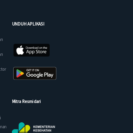
UNDUH APLIKASI
an
an
ctor
Mitra Resmi dari
i
anan