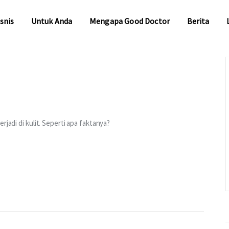
snis
Untuk Anda
Mengapa Good Doctor
Berita
snis
Untuk Anda
Mengapa Good Doctor
Berita
rjadi di kulit. Seperti apa faktanya?