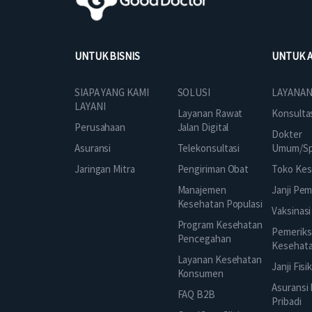
UNTUK BISNIS
UNTUK 
SOLUSI
SIAPA YANG KAMI
LAYANAN
LAYANI
Layanan Rawat
Konsulta
Jalan Digital
Perusahaan
Dokter
Telekonsultasi
Asuransi
Umum/Spe
Pengiriman Obat
Jaringan Mitra
Toko Kes
Manajemen
Janji Pe
Kesehatan Populasi
Vaksinasi
Program Kesehatan
Pemeriks
Pencegahan
Kesehat
Layanan Kesehatan
Janji Fisi
Konsumen
Asuransi
FAQ B2B
Pribadi