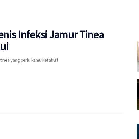
enis Infeksi Jamur Tinea
ui
r tinea yang perlu kamu ketahui!