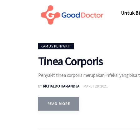
Untuk Bisnis
Untuk Bi
Untuk Anda
Mengapa Good Doctor
Untuk Bi
KAMUS PENYAKIT
Berita
Tinea Corporis
Layanan
Penyakit tinea corporis merupakan infeksi yang bisa te
BY
RICHALDO HARIANDJA
MARET 29, 2021
READ MORE