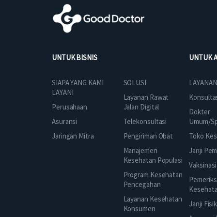
UNTUK BISNIS
UNTUK 
SOLUSI
SIAPA YANG KAMI
LAYANAN
LAYANI
Layanan Rawat
Konsulta
Jalan Digital
Perusahaan
Dokter
Telekonsultasi
Asuransi
Umum/Spe
Pengiriman Obat
Jaringan Mitra
Toko Kes
Manajemen
Janji Pe
Kesehatan Populasi
Vaksinasi
Program Kesehatan
Pemeriks
Pencegahan
Kesehat
Layanan Kesehatan
Janji Fisi
Konsumen