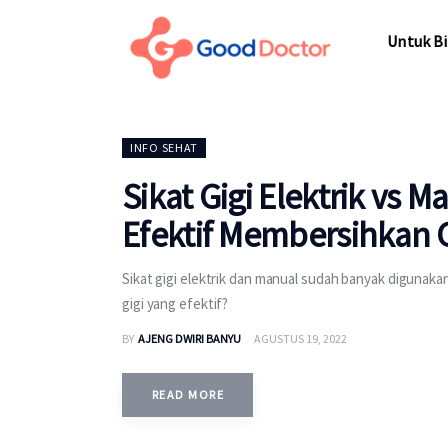
Untuk Bisnis
Untuk Bi
Untuk Anda
Mengapa Good Doctor
Untuk Bi
INFO SEHAT
Berita
Sikat Gigi Elektrik vs 
Layanan
Efektif Membersihkan G
Sikat gigi elektrik dan manual sudah banyak digunaka
gigi yang efektif?
BY
AJENG DWIRI BANYU
AGUSTUS 19, 2022
READ MORE