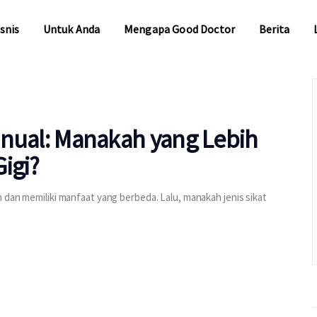
snis
Untuk Anda
Mengapa Good Doctor
Berita
snis
Untuk Anda
Mengapa Good Doctor
Berita
Manual: Manakah yang Lebih
igi?
n dan memiliki manfaat yang berbeda. Lalu, manakah jenis sikat