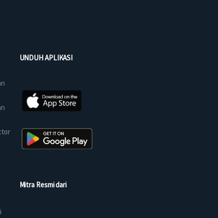
UNDUH APLIKASI
an
an
ctor
Mitra Resmi dari
i