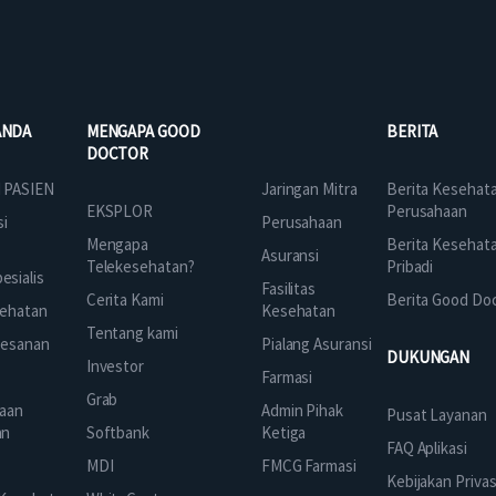
ANDA
MENGAPA GOOD
BERITA
DOCTOR
Jaringan Mitra
 PASIEN
Berita Kesehat
EKSPLOR
Perusahaan
Perusahaan
si
Mengapa
Berita Kesehat
Asuransi
Telekesehatan?
Pribadi
sialis
Fasilitas
Cerita Kami
Berita Good Do
Kesehatan
ehatan
Tentang kami
Pialang Asuransi
mesanan
DUKUNGAN
Investor
Farmasi
Grab
Admin Pihak
aan
Pusat Layanan
Ketiga
an
Softbank
FAQ Aplikasi
FMCG Farmasi
k
MDI
Kebijakan Privas