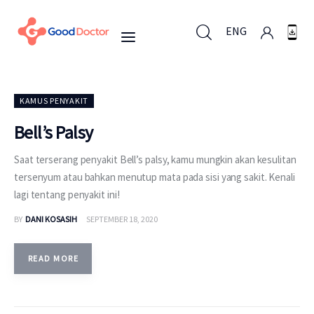
ENG
ENG
KAMUS PENYAKIT
Bell’s Palsy
Untuk Bisnis
Saat terserang penyakit Bell’s palsy, kamu mungkin akan kesulitan
tersenyum atau bahkan menutup mata pada sisi yang sakit. Kenali
Untuk Anda
lagi tentang penyakit ini!
BY
DANI KOSASIH
SEPTEMBER 18, 2020
Mengapa Good Doctor
READ MORE
Berita
Layanan