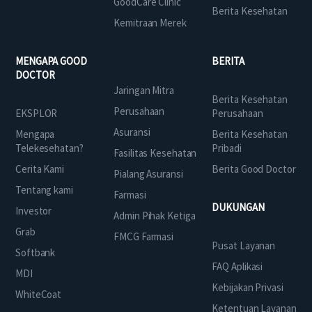
GoodCare Clinic
Berita Kesehatan
Kemitraan Merek
MENGAPA GOOD
BERITA
DOCTOR
Jaringan Mitra
Berita Kesehatan
Perusahaan
EKSPLOR
Perusahaan
Asuransi
Mengapa
Berita Kesehatan
Telekesehatan?
Pribadi
Fasilitas Kesehatan
Cerita Kami
Berita Good Doctor
Pialang Asuransi
Tentang kami
Farmasi
DUKUNGAN
Investor
Admin Pihak Ketiga
Grab
FMCG Farmasi
Pusat Layanan
Softbank
FAQ Aplikasi
MDI
Kebijakan Privasi
WhiteCoat
Ketentuan Layanan