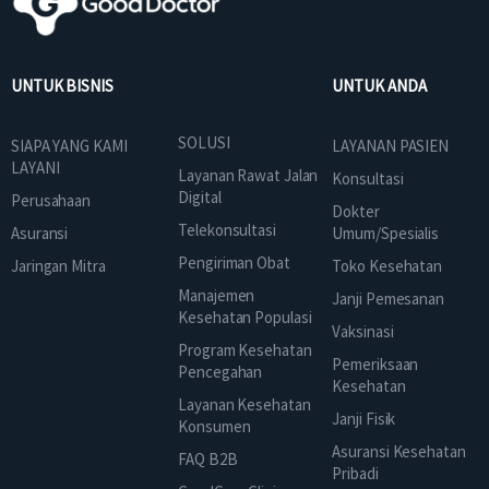
UNTUK BISNIS
UNTUK ANDA
SOLUSI
SIAPA YANG KAMI
LAYANAN PASIEN
LAYANI
Layanan Rawat Jalan
Konsultasi
Digital
Perusahaan
Dokter
Telekonsultasi
Asuransi
Umum/Spesialis
Pengiriman Obat
Jaringan Mitra
Toko Kesehatan
Manajemen
Janji Pemesanan
Kesehatan Populasi
Vaksinasi
Program Kesehatan
Pemeriksaan
Pencegahan
Kesehatan
Layanan Kesehatan
Janji Fisik
Konsumen
Asuransi Kesehatan
FAQ B2B
Pribadi