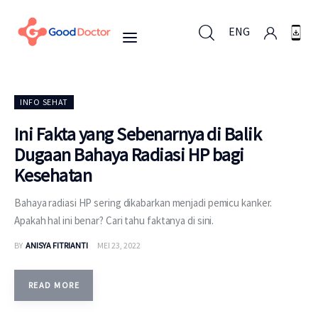
ENG
ENG
INFO SEHAT
Ini Fakta yang Sebenarnya di Balik
Dugaan Bahaya Radiasi HP bagi
Untuk Bisnis
Kesehatan
Untuk Anda
Bahaya radiasi HP sering dikabarkan menjadi pemicu kanker.
Apakah hal ini benar? Cari tahu faktanya di sini.
Mengapa Good Doctor
BY
ANISYA FITRIANTI
MEI 23, 2022
Berita
READ MORE
Layanan