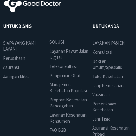
UNTUK BISNIS
UNTUK ANDA
SOLUSI
SIAPA YANG KAMI
LAYANAN PASIEN
LAYANI
Layanan Rawat Jalan
Konsultasi
Digital
Perusahaan
Dokter
Telekonsultasi
Asuransi
Umum/Spesialis
Pengiriman Obat
Jaringan Mitra
Toko Kesehatan
Manajemen
Janji Pemesanan
Kesehatan Populasi
Vaksinasi
Program Kesehatan
Pemeriksaan
Pencegahan
Kesehatan
Layanan Kesehatan
Janji Fisik
Konsumen
Asuransi Kesehatan
FAQ B2B
Pribadi