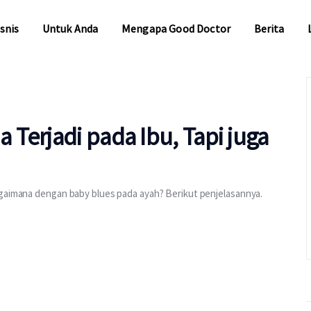
snis
Untuk Anda
Mengapa Good Doctor
Berita
snis
Untuk Anda
Mengapa Good Doctor
Berita
Terjadi pada Ibu, Tapi juga
agaimana dengan baby blues pada ayah? Berikut penjelasannya.