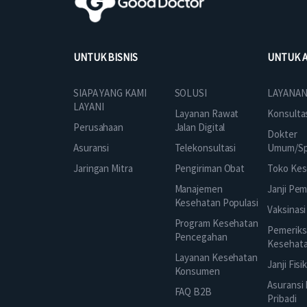
UNTUK BISNIS
UNTUK 
SOLUSI
SIAPA YANG KAMI
LAYANAN
LAYANI
Layanan Rawat
Konsulta
Jalan Digital
Perusahaan
Dokter
Telekonsultasi
Asuransi
Umum/Spe
Pengiriman Obat
Jaringan Mitra
Toko Kes
Manajemen
Janji Pe
Kesehatan Populasi
Vaksinasi
Program Kesehatan
Pemeriks
Pencegahan
Kesehat
Layanan Kesehatan
Janji Fisi
Konsumen
Asuransi
FAQ B2B
Pribadi