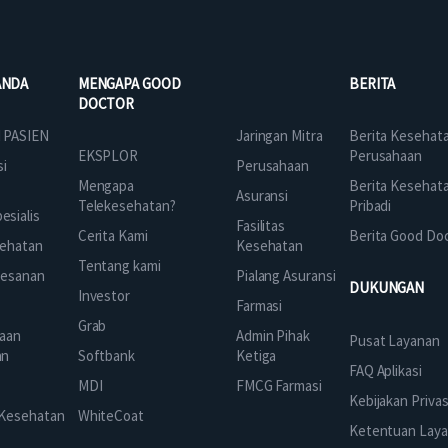
ANDA
MENGAPA GOOD
BERITA
DOCTOR
Jaringan Mitra
 PASIEN
Berita Kesehat
EKSPLOR
Perusahaan
Perusahaan
si
Mengapa
Berita Kesehat
Asuransi
Telekesehatan?
Pribadi
sialis
Fasilitas
Cerita Kami
Berita Good Do
Kesehatan
ehatan
Tentang kami
Pialang Asuransi
mesanan
DUKUNGAN
Investor
Farmasi
Grab
Admin Pihak
aan
Pusat Layanan
Ketiga
an
Softbank
FAQ Aplikasi
FMCG Farmasi
k
MDI
Kebijakan Privas
 Kesehatan
WhiteCoat
Ketentuan Lay