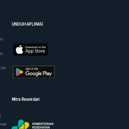
UNDUH APLIKASI
an
an
ctor
Mitra Resmi dari
i
anan