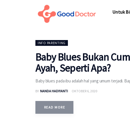
Untuk Bisnis
Untuk Bi
Untuk Anda
Mengapa Good Doctor
Untuk Bi
INFO PARENTING
Berita
Baby Blues Bukan Cuma 
Layanan
Ayah, Seperti Apa?
Baby blues pada ibu adalah hal yang umum terjadi. B
BY
NANDA HADIYANTI
OKTOBER 6, 2020
READ MORE