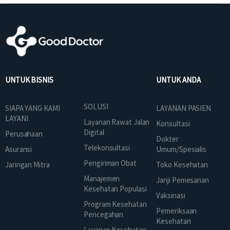
UNTUK BISNIS
UNTUK ANDA
SOLUSI
SIAPA YANG KAMI
LAYANAN PASIEN
LAYANI
Layanan Rawat Jalan
Konsultasi
Digital
Perusahaan
Dokter
Telekonsultasi
Asuransi
Umum/Spesialis
Pengiriman Obat
Jaringan Mitra
Toko Kesehatan
Manajemen
Janji Pemesanan
Kesehatan Populasi
Vaksinasi
Program Kesehatan
Pemeriksaan
Pencegahan
Kesehatan
Layanan Kesehatan