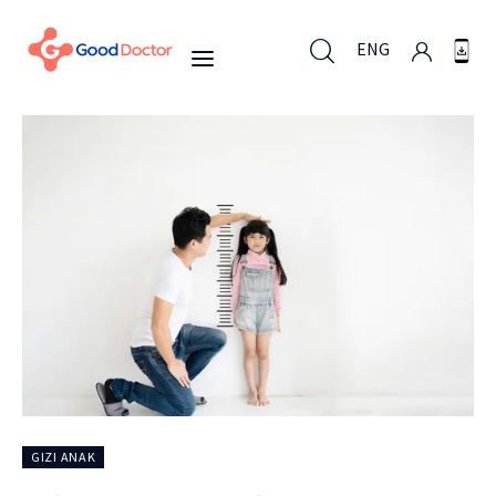
ENG
ENG
Untuk Bisnis
Untuk Anda
Mengapa Good Doctor
Berita
GIZI ANAK
Layanan