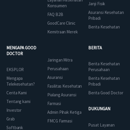
Janji Fisik
Konsumen
Asuransi Kesehatan
FAQ B2B
Pribadi
GoodCare Clinic
Berita Kesehatan
Kemitraan Merek
MENGAPA GOOD
BERITA
DOCTOR
Jaringan Mitra
Berita Kesehatan
Perusahaan
EKSPLOR
Perusahaan
Asuransi
Mengapa
Berita Kesehatan
Telekesehatan?
Pribadi
Fasilitas Kesehatan
Cerita Kami
Berita Good Doctor
Pialang Asuransi
Tentang kami
Farmasi
DUKUNGAN
Investor
Admin Pihak Ketiga
Grab
FMCG Farmasi
Pusat Layanan
Softbank