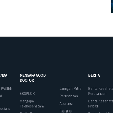
ANDA
MENGAPA GOOD
BERITA
DOCTOR
Jaringan Mitra
 PASIEN
Berita Kesehat
EKSPLOR
Perusahaan
Perusahaan
si
Mengapa
Berita Kesehat
Asuransi
Telekesehatan?
Pribadi
sialis
Fasilitas