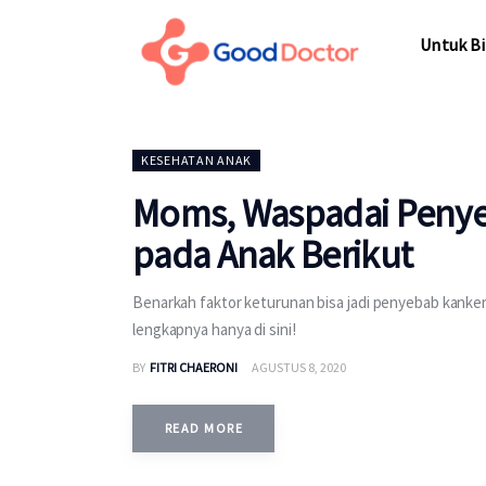
Untuk Bisnis
Untuk Bi
Untuk Anda
Mengapa Good Doctor
Untuk Bi
KESEHATAN ANAK
Berita
Moms, Waspadai Penye
Layanan
pada Anak Berikut
Benarkah faktor keturunan bisa jadi penyebab kanker 
lengkapnya hanya di sini!
BY
FITRI CHAERONI
AGUSTUS 8, 2020
READ MORE