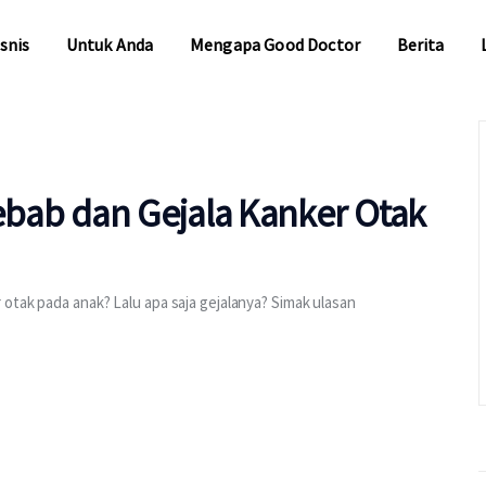
snis
Untuk Anda
Mengapa Good Doctor
Berita
snis
Untuk Anda
Mengapa Good Doctor
Berita
bab dan Gejala Kanker Otak
otak pada anak? Lalu apa saja gejalanya? Simak ulasan