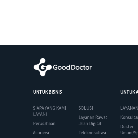
UNTUK BISNIS
UNTUK 
SOLUSI
SIAPA YANG KAMI
LAYANAN
LAYANI
Layanan Rawat
Konsulta
Jalan Digital
Perusahaan
Dokter
Telekonsultasi
Asuransi
Umum/Spe