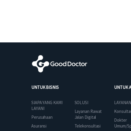
UNTUK BISNIS
UNTUK 
SOLUSI
SIAPA YANG KAMI
LAYANAN
LAYANI
Layanan Rawat
Konsulta
Jalan Digital
Perusahaan
Dokter
Telekonsultasi
Asuransi
Umum/Spe