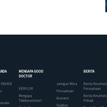
ANDA
MENGAPA GOOD
BERITA
DOCTOR
Jaringan Mitra
 PASIEN
Berita Kesehat
EKSPLOR
Perusahaan
Perusahaan
si
Mengapa
Berita Kesehat
Asuransi
Telekesehatan?
Pribadi
sialis
Fasilitas