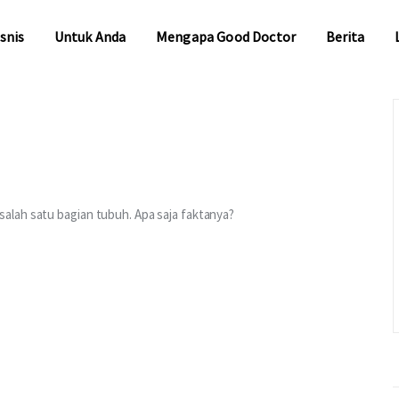
snis
Untuk Anda
Mengapa Good Doctor
Berita
snis
Untuk Anda
Mengapa Good Doctor
Berita
alah satu bagian tubuh. Apa saja faktanya?