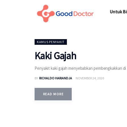
Untuk Bisnis
Untuk Bi
Untuk Anda
Mengapa Good Doctor
Untuk Bi
KAMUS PENYAKIT
Berita
Kaki Gajah
Layanan
Penyakit kaki gajah menyebabkan pembengkakkan di s
BY
RICHALDO HARIANDJA
NOVEMBER 24, 2020
READ MORE