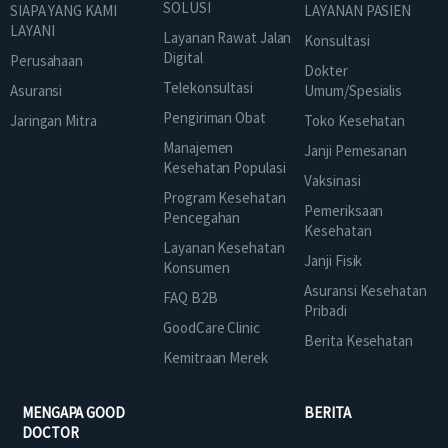
SOLUSI
SIAPA YANG KAMI
LAYANAN PASIEN
LAYANI
Layanan Rawat Jalan
Konsultasi
Digital
Perusahaan
Dokter
Telekonsultasi
Asuransi
Umum/Spesialis
Pengiriman Obat
Jaringan Mitra
Toko Kesehatan
Manajemen
Janji Pemesanan
Kesehatan Populasi
Vaksinasi
Program Kesehatan
Pemeriksaan
Pencegahan
Kesehatan
Layanan Kesehatan
Janji Fisik
Konsumen
Asuransi Kesehatan
FAQ B2B
Pribadi
GoodCare Clinic
Berita Kesehatan
Kemitraan Merek
MENGAPA GOOD
BERITA
DOCTOR