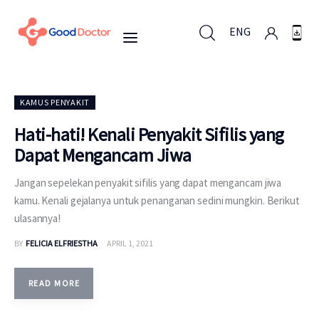
ENG
ENG
KAMUS PENYAKIT
Hati-hati! Kenali Penyakit Sifilis yang
Dapat Mengancam Jiwa
Untuk Bisnis
Jangan sepelekan penyakit sifilis yang dapat mengancam jiwa
Untuk Anda
kamu. Kenali gejalanya untuk penanganan sedini mungkin. Berikut
ulasannya!
Mengapa Good Doctor
BY
FELICIA ELFRIESTHA
APRIL 1, 2021
Berita
READ MORE
Layanan