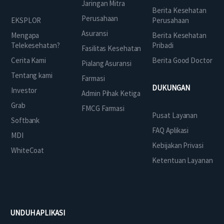
Jaringan Mitra
Berita Kesehatan
Perusahaan
EKSPLOR
Perusahaan
Asuransi
Mengapa
Berita Kesehatan
Telekesehatan?
Pribadi
Fasilitas Kesehatan
Cerita Kami
Berita Good Doctor
Pialang Asuransi
Tentang kami
Farmasi
DUKUNGAN
Investor
Admin Pihak Ketiga
Grab
FMCG Farmasi
Pusat Layanan
Softbank
FAQ Aplikasi
MDI
Kebijakan Privasi
WhiteCoat
Ketentuan Layanan
UNDUH APLIKASI