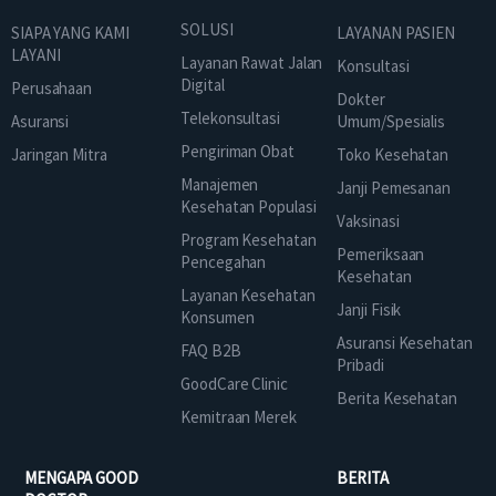
SOLUSI
SIAPA YANG KAMI
LAYANAN PASIEN
LAYANI
Layanan Rawat Jalan
Konsultasi
Digital
Perusahaan
Dokter
Telekonsultasi
Asuransi
Umum/Spesialis
Pengiriman Obat
Jaringan Mitra
Toko Kesehatan
Manajemen
Janji Pemesanan
Kesehatan Populasi
Vaksinasi
Program Kesehatan
Pemeriksaan
Pencegahan
Kesehatan
Layanan Kesehatan
Janji Fisik
Konsumen
Asuransi Kesehatan
FAQ B2B
Pribadi
GoodCare Clinic
Berita Kesehatan
Kemitraan Merek
MENGAPA GOOD
BERITA