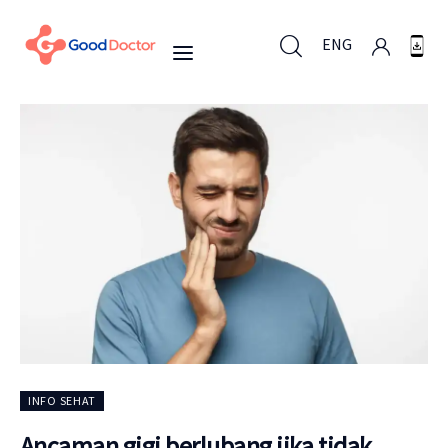
ENG
ENG
Untuk Bisnis
Untuk Anda
Mengapa Good Doctor
Berita
INFO SEHAT
Layanan
Ancaman gigi berlubang jika tidak