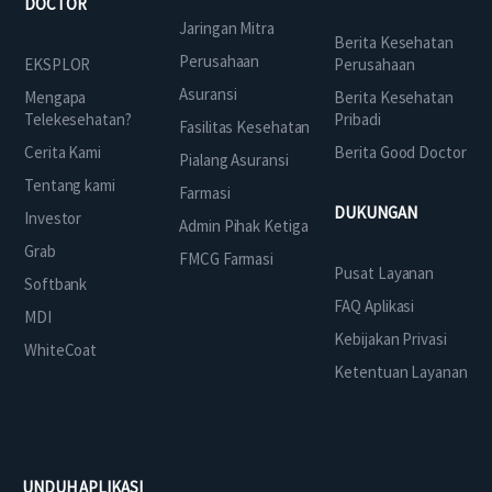
DOCTOR
Jaringan Mitra
Berita Kesehatan
Perusahaan
EKSPLOR
Perusahaan
Asuransi
Mengapa
Berita Kesehatan
Telekesehatan?
Pribadi
Fasilitas Kesehatan
Cerita Kami
Berita Good Doctor
Pialang Asuransi
Tentang kami
Farmasi
DUKUNGAN
Investor
Admin Pihak Ketiga
Grab
FMCG Farmasi
Pusat Layanan
Softbank
FAQ Aplikasi
MDI
Kebijakan Privasi
WhiteCoat
Ketentuan Layanan
UNDUH APLIKASI