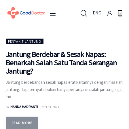
ENG
ENG
PENYAKIT JANTUNG
Jantung Berdebar & Sesak Napas:
Benarkah Salah Satu Tanda Serangan
Untuk Bisnis
Jantung?
Untuk Anda
Jantung berdebar dan sesak napas erat kaitannya dengan masalah
jantung. Tapi ternyata bukan hanya pertanya masalah jantung saja,
Mengapa Good Doctor
lho.
BY
NANDA HADIYANTI
MEI 24, 2021
Berita
Layanan
READ MORE