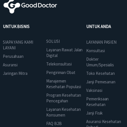
UNTUK BISNIS
UNTUK ANDA
SOLUSI
SIAPA YANG KAMI
LAYANAN PASIEN
LAYANI
Layanan Rawat Jalan
Konsultasi
Digital
Perusahaan
Dokter
Telekonsultasi
Asuransi
Umum/Spesialis
Pengiriman Obat
Jaringan Mitra
Toko Kesehatan
Manajemen
Janji Pemesanan
Kesehatan Populasi
Vaksinasi
Program Kesehatan
Pemeriksaan
Pencegahan
Kesehatan
Layanan Kesehatan
Janji Fisik
Konsumen
Asuransi Kesehatan
FAQ B2B