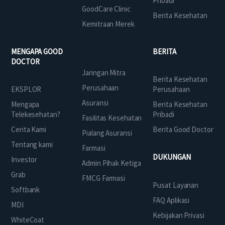
Pribadi
GoodCare Clinic
Berita Kesehatan
Kemitraan Merek
MENGAPA GOOD
BERITA
DOCTOR
Jaringan Mitra
Berita Kesehatan
Perusahaan
EKSPLOR
Perusahaan
Asuransi
Mengapa
Berita Kesehatan
Telekesehatan?
Pribadi
Fasilitas Kesehatan
Cerita Kami
Berita Good Doctor
Pialang Asuransi
Tentang kami
Farmasi
DUKUNGAN
Investor
Admin Pihak Ketiga
Grab
FMCG Farmasi
Pusat Layanan
Softbank
FAQ Aplikasi
MDI
Kebijakan Privasi
WhiteCoat