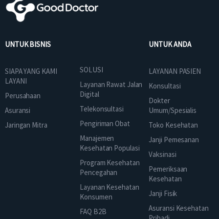
UNTUK BISNIS
UNTUK ANDA
SOLUSI
SIAPA YANG KAMI
LAYANAN PASIEN
LAYANI
Layanan Rawat Jalan
Konsultasi
Digital
Perusahaan
Dokter
Telekonsultasi
Asuransi
Umum/Spesialis
Pengiriman Obat
Jaringan Mitra
Toko Kesehatan
Manajemen
Janji Pemesanan
Kesehatan Populasi
Vaksinasi
Program Kesehatan
Pemeriksaan
Pencegahan
Kesehatan
Layanan Kesehatan
Janji Fisik
Konsumen
Asuransi Kesehatan
FAQ B2B
Pribadi