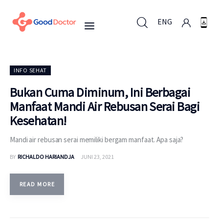
ENG
ENG
INFO SEHAT
Bukan Cuma Diminum, Ini Berbagai
Manfaat Mandi Air Rebusan Serai Bagi
Untuk Bisnis
Kesehatan!
Untuk Anda
Mandi air rebusan serai memiliki bergam manfaat. Apa saja?
BY
RICHALDO HARIANDJA
JUNI 23, 2021
Mengapa Good Doctor
Berita
READ MORE
Layanan