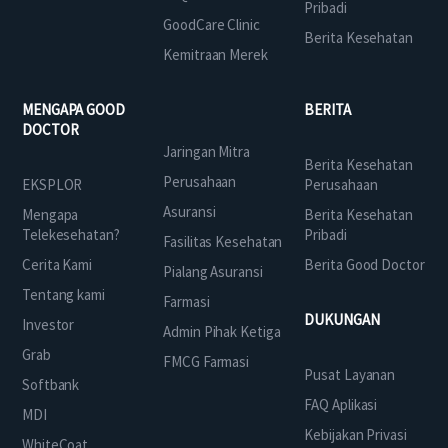
Pribadi
GoodCare Clinic
Berita Kesehatan
Kemitraan Merek
MENGAPA GOOD
BERITA
DOCTOR
Jaringan Mitra
Berita Kesehatan
Perusahaan
EKSPLOR
Perusahaan
Asuransi
Mengapa
Berita Kesehatan
Telekesehatan?
Pribadi
Fasilitas Kesehatan
Cerita Kami
Berita Good Doctor
Pialang Asuransi
Tentang kami
Farmasi
DUKUNGAN
Investor
Admin Pihak Ketiga
Grab
FMCG Farmasi
Pusat Layanan
Softbank
FAQ Aplikasi
MDI
Kebijakan Privasi
WhiteCoat