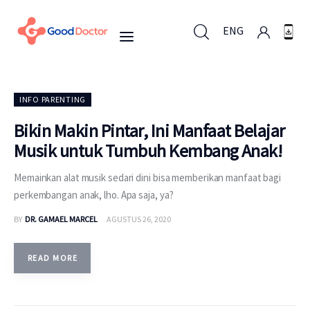
ENG
ENG
INFO PARENTING
Bikin Makin Pintar, Ini Manfaat Belajar
Musik untuk Tumbuh Kembang Anak!
Untuk Bisnis
Memainkan alat musik sedari dini bisa memberikan manfaat bagi
Untuk Anda
perkembangan anak, lho. Apa saja, ya?
BY
DR. GAMAEL MARCEL
AGUSTUS 26, 2020
Mengapa Good Doctor
Berita
READ MORE
Layanan