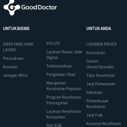
UNTUK BISNIS
UNTUK ANDA
SOLUSI
SIAPA YANG KAMI
LAYANAN PASIEN
LAYANI
Layanan Rawat Jalan
Konsultasi
Digital
Perusahaan
Dokter
Telekonsultasi
Asuransi
Umum/Spesialis
Pengiriman Obat
Jaringan Mitra
Toko Kesehatan
Manajemen
Janji Pemesanan
Kesehatan Populasi
Vaksinasi
Program Kesehatan
Pemeriksaan
Pencegahan
Kesehatan
Layanan Kesehatan
Janji Fisik
Konsumen
Asuransi Kesehatan
FAQ B2B