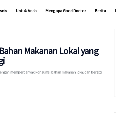
snis
Untuk Anda
Mengapa Good Doctor
Berita
snis
Untuk Anda
Mengapa Good Doctor
Berita
 7 Bahan Makanan Lokal yang
gi
, dengan memperbanyak konsumsi bahan makanan lokal dan bergizi