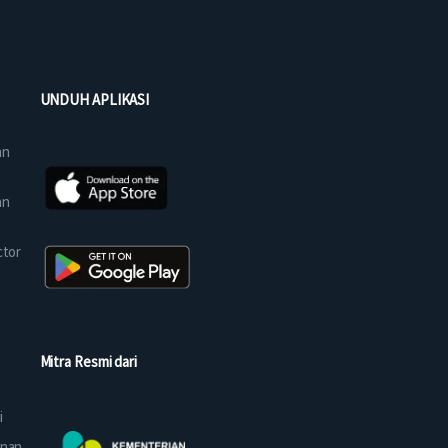
UNDUH APLIKASI
an
an
ctor
Mitra Resmi dari
i
anan