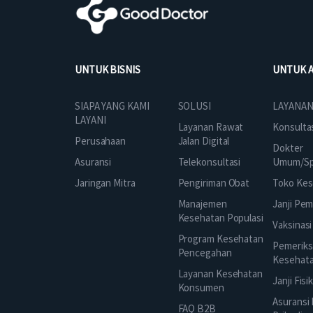
UNTUK BISNIS
UNTUK 
SOLUSI
SIAPA YANG KAMI
LAYANAN
LAYANI
Layanan Rawat
Konsulta
Jalan Digital
Perusahaan
Dokter
Telekonsultasi
Asuransi
Umum/Spe
Pengiriman Obat
Jaringan Mitra
Toko Kes
Manajemen
Janji Pe
Kesehatan Populasi
Vaksinasi
Program Kesehatan
Pemeriks
Pencegahan
Kesehat
Layanan Kesehatan
Janji Fisi
Konsumen
Asuransi
FAQ B2B