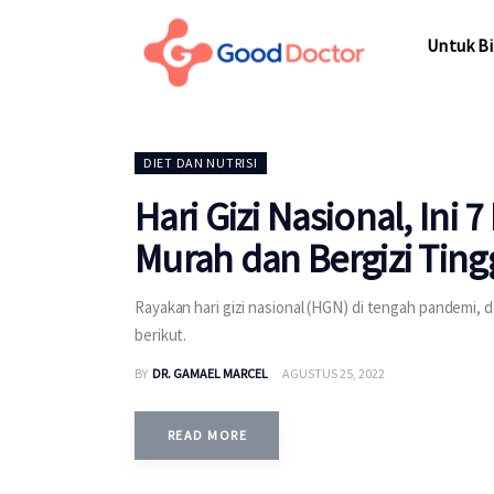
Untuk Bisnis
Untuk Bi
Untuk Anda
Mengapa Good Doctor
Untuk Bi
DIET DAN NUTRISI
Berita
Hari Gizi Nasional, Ini
Layanan
Murah dan Bergizi Ting
Rayakan hari gizi nasional (HGN) di tengah pandemi
berikut.
BY
DR. GAMAEL MARCEL
AGUSTUS 25, 2022
READ MORE