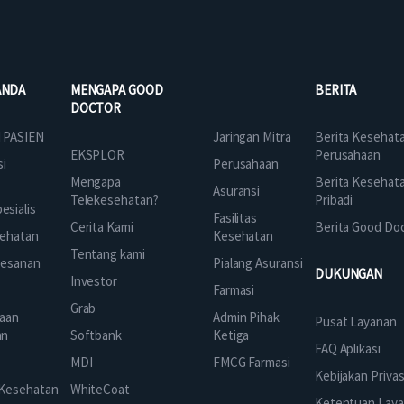
ANDA
MENGAPA GOOD
BERITA
DOCTOR
Jaringan Mitra
 PASIEN
Berita Kesehat
EKSPLOR
Perusahaan
Perusahaan
si
Mengapa
Berita Kesehat
Asuransi
Telekesehatan?
Pribadi
sialis
Fasilitas
Cerita Kami
Berita Good Do
Kesehatan
ehatan
Tentang kami
Pialang Asuransi
mesanan
DUKUNGAN
Investor
Farmasi
Grab
Admin Pihak
aan
Pusat Layanan
Ketiga
an
Softbank
FAQ Aplikasi
FMCG Farmasi
k
MDI
Kebijakan Privas
 Kesehatan
WhiteCoat
Ketentuan Lay