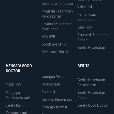
Kesehatan Populasi
Vaksinasi
Program Kesehatan
Pemeriksaan
Pencegahan
Kesehatan
Layanan Kesehatan
Janji Fisik
Konsumen
Asuransi Kesehatan
FAQ B2B
Pribadi
GoodCare Clinic
Berita Kesehatan
Kemitraan Merek
MENGAPA GOOD
BERITA
DOCTOR
Jaringan Mitra
Berita Kesehatan
Perusahaan
EKSPLOR
Perusahaan
Asuransi
Mengapa
Berita Kesehatan
Telekesehatan?
Pribadi
Fasilitas Kesehatan
Cerita Kami
Berita Good Doctor
Pialang Asuransi
Tentang kami