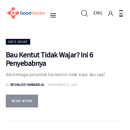
ENG
ENG
INFO SEHAT
Bau Kentut Tidak Wajar? Ini 6
Penyebabnya
Untuk Bisnis
Ada berbagai penyebab bau kentut tidak wajar. Apa saja?
Untuk Anda
BY
RICHALDO HARIANDJA
SEPTEMBER 23, 2020
Mengapa Good Doctor
READ MORE
Berita
Layanan