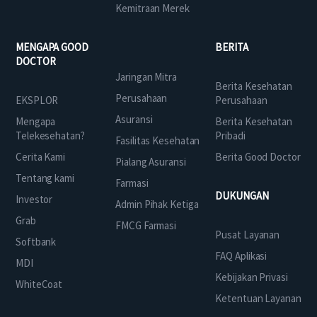
Kemitraan Merek
MENGAPA GOOD
BERITA
DOCTOR
Jaringan Mitra
Berita Kesehatan
Perusahaan
EKSPLOR
Perusahaan
Asuransi
Mengapa
Berita Kesehatan
Telekesehatan?
Pribadi
Fasilitas Kesehatan
Cerita Kami
Berita Good Doctor
Pialang Asuransi
Tentang kami
Farmasi
DUKUNGAN
Investor
Admin Pihak Ketiga
Grab
FMCG Farmasi
Pusat Layanan
Softbank
FAQ Aplikasi
MDI
Kebijakan Privasi
WhiteCoat
Ketentuan Layanan