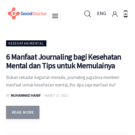
ENG
ENG
KESEHATAN MENTAL
6 Manfaat Journaling bagi Kesehatan
Mental dan Tips untuk Memulainya
Untuk Bisnis
Bukan sekadar kegiatan menulis, journaling juga bisa memberi
Untuk Anda
manfaat untuk kesehatan mental, lho. Apa saja manfaat itu?
BY
MUHAMMAD HANIF
MARET 17, 2021
Mengapa Good Doctor
Berita
READ MORE
Layanan