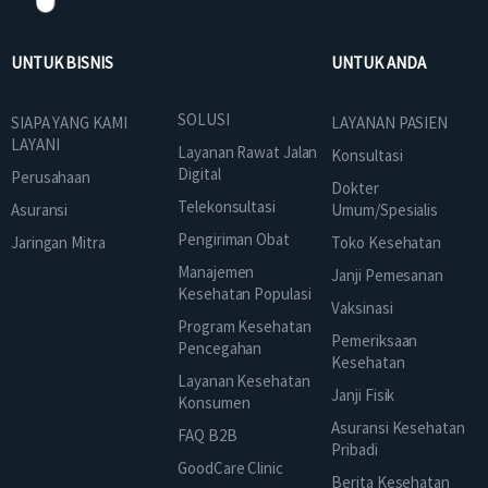
UNTUK BISNIS
UNTUK ANDA
SOLUSI
SIAPA YANG KAMI
LAYANAN PASIEN
LAYANI
Layanan Rawat Jalan
Konsultasi
Digital
Perusahaan
Dokter
Telekonsultasi
Asuransi
Umum/Spesialis
Pengiriman Obat
Jaringan Mitra
Toko Kesehatan
Manajemen
Janji Pemesanan
Kesehatan Populasi
Vaksinasi
Program Kesehatan
Pemeriksaan
Pencegahan
Kesehatan
Layanan Kesehatan
Janji Fisik
Konsumen
Asuransi Kesehatan
FAQ B2B
Pribadi
GoodCare Clinic
Berita Kesehatan