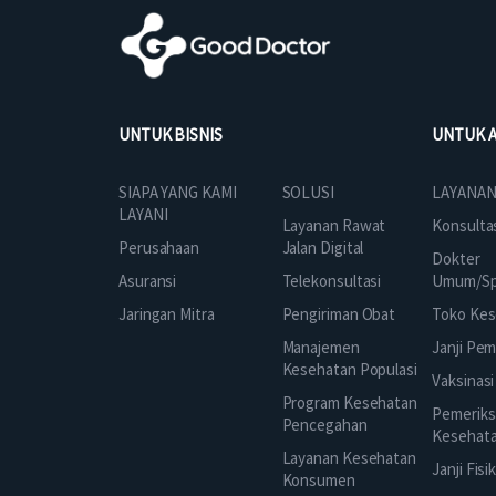
UNTUK BISNIS
UNTUK 
SOLUSI
SIAPA YANG KAMI
LAYANAN
LAYANI
Layanan Rawat
Konsulta
Jalan Digital
Perusahaan
Dokter
Telekonsultasi
Asuransi
Umum/Spe
Pengiriman Obat
Jaringan Mitra
Toko Kes
Manajemen
Janji Pe
Kesehatan Populasi
Vaksinasi
Program Kesehatan
Pemeriks
Pencegahan
Kesehat
Layanan Kesehatan
Janji Fisi
Konsumen