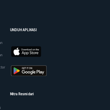
UNDUH APLIKASI
an
an
ctor
Mitra Resmi dari
i