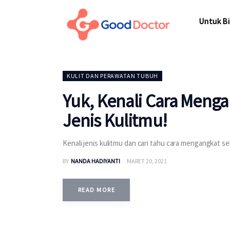
Untuk Bisnis
Untuk Bi
Untuk Anda
Mengapa Good Doctor
Untuk Bi
KULIT DAN PERAWATAN TUBUH
Berita
Yuk, Kenali Cara Mengan
Layanan
Jenis Kulitmu!
Kenali jenis kulitmu dan cari tahu cara mengangkat se
BY
NANDA HADIYANTI
MARET 20, 2021
READ MORE