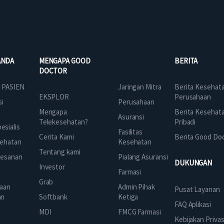
ANDA
MENGAPA GOOD
BERITA
DOCTOR
Jaringan Mitra
 PASIEN
Berita Kesehat
EKSPLOR
Perusahaan
Perusahaan
si
Mengapa
Berita Kesehat
Asuransi
Telekesehatan?
Pribadi
sialis
Fasilitas
Cerita Kami
Berita Good Do
Kesehatan
ehatan
Tentang kami
Pialang Asuransi
mesanan
DUKUNGAN
Investor
Farmasi
Grab
Admin Pihak
aan
Pusat Layanan
Ketiga
an
Softbank
FAQ Aplikasi
FMCG Farmasi
k
MDI
Kebijakan Privas