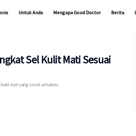
snis
Untuk Anda
Mengapa Good Doctor
Berita
snis
Untuk Anda
Mengapa Good Doctor
Berita
gkat Sel Kulit Mati Sesuai
l kulit mati yang cocok untukmu.