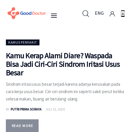
ENG
ENG
KAMUS PENYAKIT
Kamu Kerap Alami Diare? Waspada
Bisa Jadi Ciri-Ciri Sindrom Iritasi Usus
Untuk Bisnis
Besar
Untuk Anda
Sindrom iritasi usus besar terjadi karena adanya kerusakan pada
cara kerja usus besar. Ciri-ciri sindrom ini seperti sakit perut ketika
Mengapa Good Doctor
selesai makan, buang air berulang-ulang.
BY
PUTRI PRIMA SORAYA
JULI 12, 2020
Berita
Layanan
READ MORE