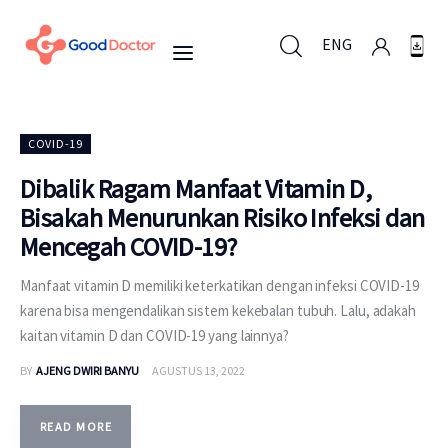
ENG
ENG
COVID-19
Dibalik Ragam Manfaat Vitamin D,
Bisakah Menurunkan Risiko Infeksi dan
Untuk Bisnis
Mencegah COVID-19?
Untuk Anda
Manfaat vitamin D memiliki keterkatikan dengan infeksi COVID-19
karena bisa mengendalikan sistem kekebalan tubuh. Lalu, adakah
Mengapa Good Doctor
kaitan vitamin D dan COVID-19 yang lainnya?
BY
AJENG DWIRI BANYU
AGUSTUS 13, 2022
Berita
Layanan
READ MORE