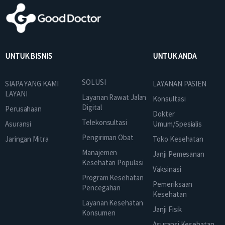
UNTUK BISNIS
UNTUK ANDA
SOLUSI
SIAPA YANG KAMI
LAYANAN PASIEN
LAYANI
Layanan Rawat Jalan
Konsultasi
Digital
Perusahaan
Dokter
Telekonsultasi
Asuransi
Umum/Spesialis
Pengiriman Obat
Jaringan Mitra
Toko Kesehatan
Manajemen
Janji Pemesanan
Kesehatan Populasi
Vaksinasi
Program Kesehatan
Pemeriksaan
Pencegahan
Kesehatan
Layanan Kesehatan
Janji Fisik
Konsumen
Asuransi Kesehatan