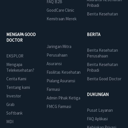
FAQ B2B
Pribadi
GoodCare Clinic
Berita Kesehatan
Kemitraan Merek
MENGAPA GOOD
BERITA
DOCTOR
Jaringan Mitra
Berita Kesehatan
Perusahaan
EKSPLOR
Perusahaan
Asuransi
Mengapa
Berita Kesehatan
Telekesehatan?
Pribadi
Fasilitas Kesehatan
Cerita Kami
Berita Good Doctor
Pialang Asuransi
Tentang kami
Farmasi
DUKUNGAN
Investor
Admin Pihak Ketiga
Grab
FMCG Farmasi
Pusat Layanan
Softbank
FAQ Aplikasi
MDI
Kebijakan Privasi