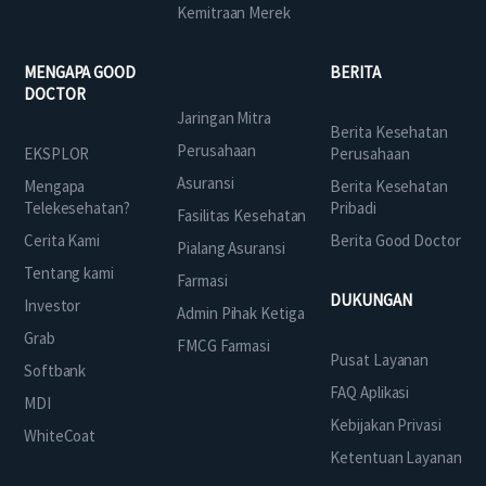
Kemitraan Merek
MENGAPA GOOD
BERITA
DOCTOR
Jaringan Mitra
Berita Kesehatan
Perusahaan
EKSPLOR
Perusahaan
Asuransi
Mengapa
Berita Kesehatan
Telekesehatan?
Pribadi
Fasilitas Kesehatan
Cerita Kami
Berita Good Doctor
Pialang Asuransi
Tentang kami
Farmasi
DUKUNGAN
Investor
Admin Pihak Ketiga
Grab
FMCG Farmasi
Pusat Layanan
Softbank
FAQ Aplikasi
MDI
Kebijakan Privasi
WhiteCoat
Ketentuan Layanan