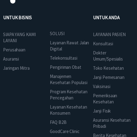
UNTUK BISNIS
UNTUK ANDA
SOLUSI
SIAPA YANG KAMI
LAYANAN PASIEN
LAYANI
Layanan Rawat Jalan
Konsultasi
Digital
Perusahaan
Dokter
Telekonsultasi
Asuransi
Umum/Spesialis
Pengiriman Obat
Jaringan Mitra
Toko Kesehatan
Manajemen
Janji Pemesanan
Kesehatan Populasi
Vaksinasi
Program Kesehatan
Pemeriksaan
Pencegahan
Kesehatan
Layanan Kesehatan
Janji Fisik
Konsumen
Asuransi Kesehatan
FAQ B2B
Pribadi
GoodCare Clinic
Berita Kesehatan