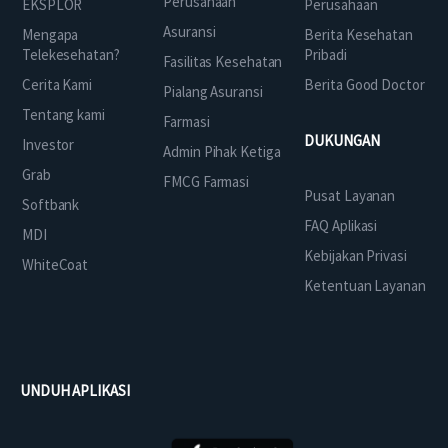
Perusahaan
EKSPLOR
Perusahaan
Asuransi
Mengapa
Berita Kesehatan
Telekesehatan?
Pribadi
Fasilitas Kesehatan
Cerita Kami
Berita Good Doctor
Pialang Asuransi
Tentang kami
Farmasi
DUKUNGAN
Investor
Admin Pihak Ketiga
Grab
FMCG Farmasi
Pusat Layanan
Softbank
FAQ Aplikasi
MDI
Kebijakan Privasi
WhiteCoat
Ketentuan Layanan
UNDUH APLIKASI