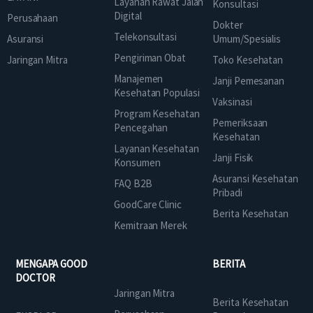
Layanan Rawat Jalan
Konsultasi
Digital
Perusahaan
Dokter
Telekonsultasi
Asuransi
Umum/Spesialis
Pengiriman Obat
Jaringan Mitra
Toko Kesehatan
Manajemen
Janji Pemesanan
Kesehatan Populasi
Vaksinasi
Program Kesehatan
Pemeriksaan
Pencegahan
Kesehatan
Layanan Kesehatan
Janji Fisik
Konsumen
Asuransi Kesehatan
FAQ B2B
Pribadi
GoodCare Clinic
Berita Kesehatan
Kemitraan Merek
MENGAPA GOOD
BERITA
DOCTOR
Jaringan Mitra
Berita Kesehatan