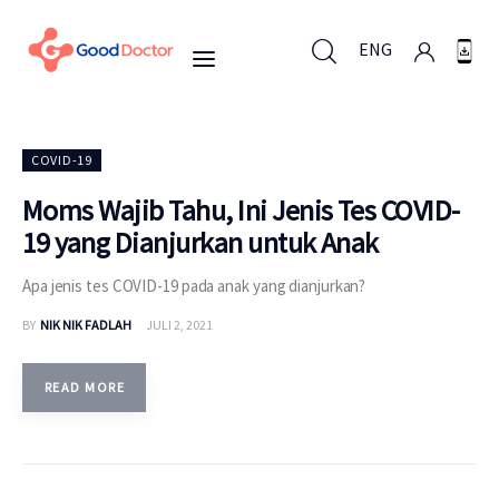
ENG
ENG
COVID-19
Moms Wajib Tahu, Ini Jenis Tes COVID-
19 yang Dianjurkan untuk Anak
Untuk Bisnis
Apa jenis tes COVID-19 pada anak yang dianjurkan?
Untuk Anda
BY
NIK NIK FADLAH
JULI 2, 2021
Mengapa Good Doctor
READ MORE
Berita
Layanan