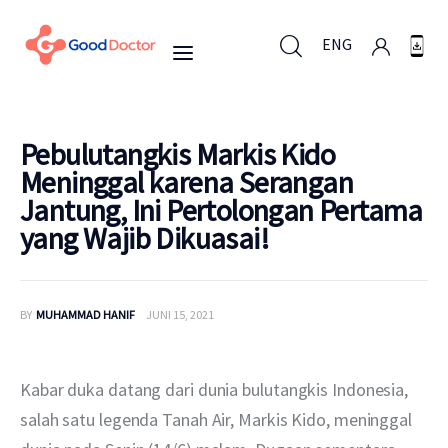
ENG
ENG
Pebulutangkis Markis Kido
Meninggal karena Serangan
Jantung, Ini Pertolongan Pertama
Untuk Bisnis
yang Wajib Dikuasai!
Untuk Anda
BY
MUHAMMAD HANIF
JUNI 15, 2021
Mengapa Good Doctor
Berita
Kabar duka datang dari dunia bulutangkis Indonesia, 
salah satu legenda Tanah Air, Markis Kido, meninggal 
Layanan