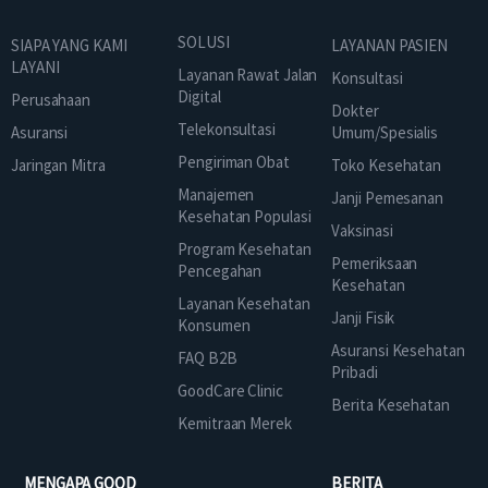
SOLUSI
SIAPA YANG KAMI
LAYANAN PASIEN
LAYANI
Layanan Rawat Jalan
Konsultasi
Digital
Perusahaan
Dokter
Telekonsultasi
Asuransi
Umum/Spesialis
Pengiriman Obat
Jaringan Mitra
Toko Kesehatan
Manajemen
Janji Pemesanan
Kesehatan Populasi
Vaksinasi
Program Kesehatan
Pemeriksaan
Pencegahan
Kesehatan
Layanan Kesehatan
Janji Fisik
Konsumen
Asuransi Kesehatan
FAQ B2B
Pribadi
GoodCare Clinic
Berita Kesehatan
Kemitraan Merek
MENGAPA GOOD
BERITA