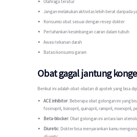
Olahraga teratur
Jangan melakukan aktivitas lebih berat daripada ya
Konsumsi obat sesuai dengan resep dokter
Pertahankan kesimbangan cairan dalam tubuh
Awasi tekanan darah
Batasi konsumsi garam
Obat gagal jantung konges
Berikut ini adalah obat-obatan di apotek yang bisa di
ACE inhibitor
: Beberapa obat golongan ini yang bis
fosinopril, lisinopril, quinapril, ramipril, moexipril, 
Beta-blocker
: Obat golongan ini antara lain atenol
Diuretic
: Dokter bisa menyarankan kamu mengon
diuretic