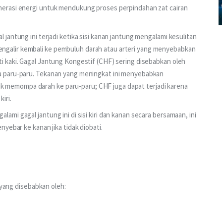
enerasi energi untuk mendukung proses perpindahan zat cairan
l jantung ini terjadi ketika sisi kanan jantung mengalami kesulitan
ngalir kembali ke pembuluh darah atau arteri yang menyebabkan
ti kaki. Gagal Jantung Kongestif (CHF) sering disebabkan oleh
da paru-paru. Tekanan yang meningkat ini menyebabkan
k memompa darah ke paru-paru; CHF juga dapat terjadi karena
iri.
ami gagal jantung ini di sisi kiri dan kanan secara bersamaan, ini
enyebar ke kanan jika tidak diobati.
 yang disebabkan oleh: