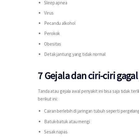
Sleep apnea
Virus
Pecandu alkohol
Perokok
Obesitas
Detak jantung yang tidak normal
7 Gejala dan ciri-ciri gaga
Tanda atau gejala awal penyakit ini bisa saja tidak te
berikut ini:
Cairan berlebih di jaringan tubuh seperti pergelang
Batuk-batuk atau mengi
Sesak napas