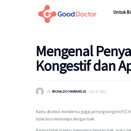
Untuk Bisnis
Untuk Bi
Untuk Anda
Mengapa Good Doctor
Untuk Bi
Mengenal Penya
Berita
Kongestif dan 
Layanan
BY
RICHALDO HARIANDJA
JULI 6, 2022
Kamu disebut menderita gagal jantung kongestif (CHF
tidak bisa memompa dengan baik. 
Karena tidak mampu memompa dengan baik, maka darah