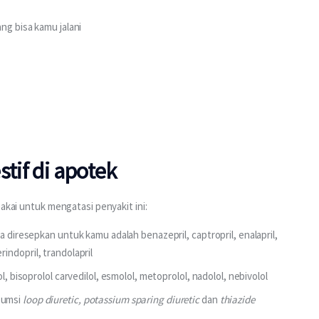
ng bisa kamu jalani
tif di apotek
pakai untuk mengatasi penyakit ini:
a diresepkan untuk kamu adalah benazepril, captropril, enalapril,
perindopril, trandolapril
ol, bisoprolol carvedilol, esmolol, metoprolol, nadolol, nebivolol
sumsi
loop diuretic, potassium sparing diuretic
dan
thiazide