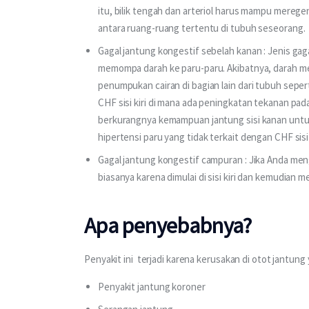
itu, bilik tengah dan arteriol harus mampu mereg
antara ruang-ruang tertentu di tubuh seseorang.
Gagal jantung kongestif sebelah kanan : Jenis gaga
memompa darah ke paru-paru. Akibatnya, darah me
penumpukan cairan di bagian lain dari tubuh seper
CHF sisi kiri di mana ada peningkatan tekanan pa
berkurangnya kemampuan jantung sisi kanan untu
hipertensi paru yang tidak terkait dengan CHF sisi k
Gagal jantung kongestif campuran : Jika Anda mengal
biasanya karena dimulai di sisi kiri dan kemudian m
Apa penyebabnya?
Penyakit ini  terjadi karena kerusakan di otot jantung
Penyakit jantung koroner