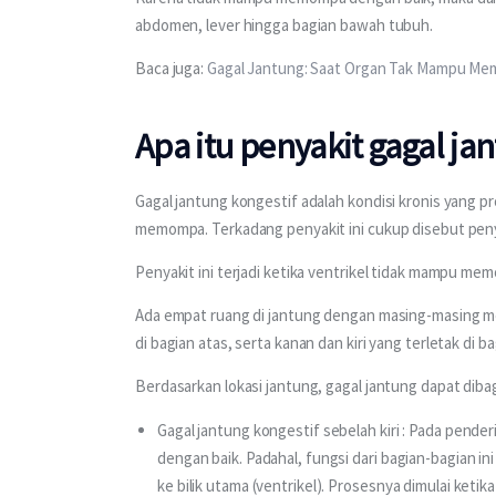
abdomen, lever hingga bagian bawah tubuh.
Baca juga: 
Gagal Jantung: Saat Organ Tak Mampu Me
Apa itu penyakit gagal ja
Gagal jantung kongestif adalah kondisi kronis yang
memompa. Terkadang penyakit ini cukup disebut penya
Penyakit ini terjadi ketika ventrikel tidak mampu me
Ada empat ruang di jantung dengan masing-masing memi
di bagian atas, serta kanan dan kiri yang terletak di 
Berdasarkan lokasi jantung, gagal jantung dapat dibagi
Gagal jantung kongestif sebelah kiri : Pada penderit
dengan baik. Padahal, fungsi dari bagian-bagian in
ke bilik utama (ventrikel). Prosesnya dimulai ket