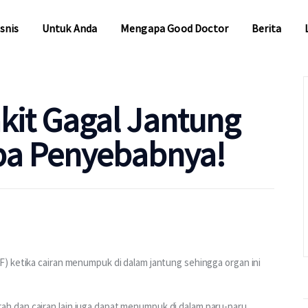
snis
Untuk Anda
Mengapa Good Doctor
Berita
snis
Untuk Anda
Mengapa Good Doctor
Berita
kit Gagal Jantung
Apa Penyebabnya!
) ketika cairan menumpuk di dalam jantung sehingga organ ini 
 dan cairan lain juga dapat menumpuk di dalam paru-paru, 