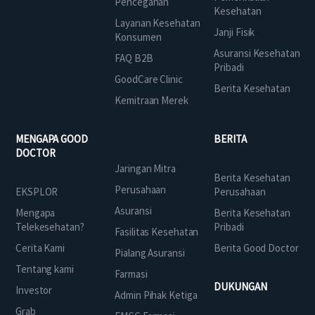
Pencegahan
Kesehatan
Layanan Kesehatan
Janji Fisik
Konsumen
Asuransi Kesehatan
FAQ B2B
Pribadi
GoodCare Clinic
Berita Kesehatan
Kemitraan Merek
MENGAPA GOOD
BERITA
DOCTOR
Jaringan Mitra
Berita Kesehatan
Perusahaan
EKSPLOR
Perusahaan
Asuransi
Mengapa
Berita Kesehatan
Telekesehatan?
Pribadi
Fasilitas Kesehatan
Cerita Kami
Berita Good Doctor
Pialang Asuransi
Tentang kami
Farmasi
DUKUNGAN
Investor
Admin Pihak Ketiga
Grab