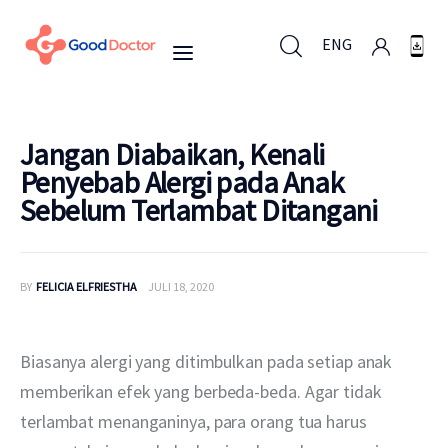
ENG
ENG
Jangan Diabaikan, Kenali
Penyebab Alergi pada Anak
Sebelum Terlambat Ditangani
Untuk Bisnis
Untuk Anda
BY
FELICIA ELFRIESTHA
JULI 18, 2020
Mengapa Good Doctor
Biasanya alergi yang ditimbulkan pada setiap anak 
Berita
memberikan efek yang berbeda-beda. Agar tidak 
terlambat menanganinya, para orang tua harus 
Layanan