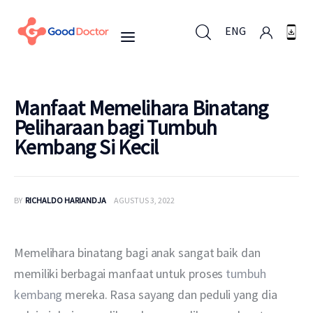
ENG
ENG
Manfaat Memelihara Binatang
Peliharaan bagi Tumbuh
Kembang Si Kecil
Untuk Bisnis
Untuk Anda
BY
RICHALDO HARIANDJA
AGUSTUS 3, 2022
Mengapa Good Doctor
Memelihara binatang bagi anak sangat baik dan 
Berita
memiliki berbagai manfaat untuk proses 
tumbuh 
kembang
 mereka. Rasa sayang dan peduli yang dia 
Layanan