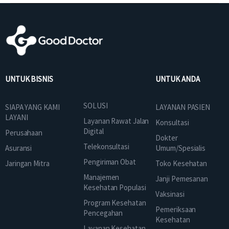
UNTUK BISNIS
UNTUK ANDA
SOLUSI
SIAPA YANG KAMI
LAYANAN PASIEN
LAYANI
Layanan Rawat Jalan
Konsultasi
Digital
Perusahaan
Dokter
Telekonsultasi
Asuransi
Umum/Spesialis
Pengiriman Obat
Jaringan Mitra
Toko Kesehatan
Manajemen
Janji Pemesanan
Kesehatan Populasi
Vaksinasi
Program Kesehatan
Pemeriksaan
Pencegahan
Kesehatan
Layanan Kesehatan