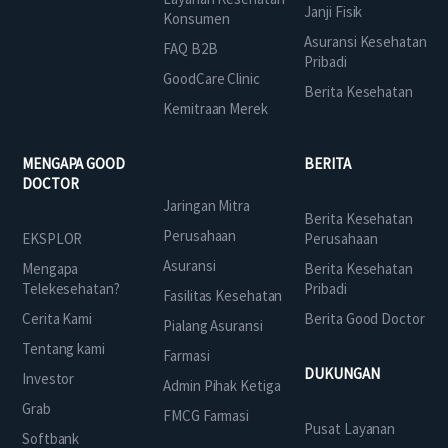
Janji Fisik
Konsumen
Asuransi Kesehatan
FAQ B2B
Pribadi
GoodCare Clinic
Berita Kesehatan
Kemitraan Merek
MENGAPA GOOD
BERITA
DOCTOR
Jaringan Mitra
Berita Kesehatan
Perusahaan
EKSPLOR
Perusahaan
Asuransi
Mengapa
Berita Kesehatan
Telekesehatan?
Pribadi
Fasilitas Kesehatan
Cerita Kami
Berita Good Doctor
Pialang Asuransi
Tentang kami
Farmasi
DUKUNGAN
Investor
Admin Pihak Ketiga
Grab
FMCG Farmasi
Pusat Layanan
Softbank