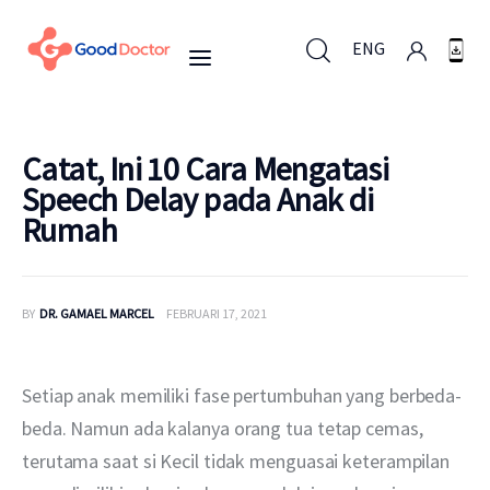
ENG
ENG
Catat, Ini 10 Cara Mengatasi
Speech Delay pada Anak di
Rumah
Untuk Bisnis
Untuk Anda
BY
DR. GAMAEL MARCEL
FEBRUARI 17, 2021
Mengapa Good Doctor
Setiap anak memiliki fase pertumbuhan yang berbeda-
Berita
beda. Namun ada kalanya orang tua tetap cemas, 
terutama saat si Kecil tidak menguasai keterampilan 
Layanan