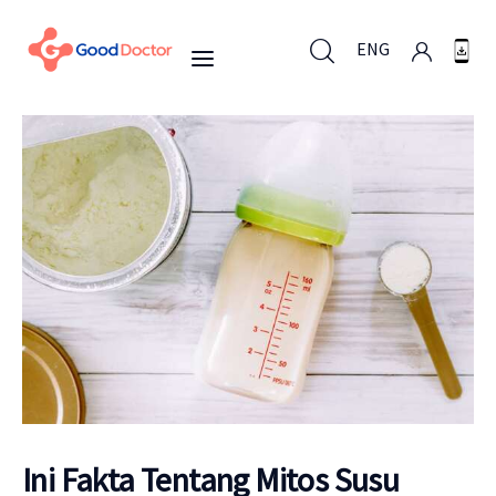
ENG
ENG
Untuk Bisnis
Untuk Anda
Mengapa Good Doctor
Berita
Ini Fakta Tentang Mitos Susu
Layanan