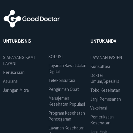
UNTUK BISNIS
UNTUK ANDA
SOLUSI
SIAPA YANG KAMI
LAYANAN PASIEN
LAYANI
Layanan Rawat Jalan
Konsultasi
Digital
Perusahaan
Dokter
Telekonsultasi
Asuransi
Umum/Spesialis
Pengiriman Obat
Jaringan Mitra
Toko Kesehatan
Manajemen
Janji Pemesanan
Kesehatan Populasi
Vaksinasi
Program Kesehatan
Pemeriksaan
Pencegahan
Kesehatan
Layanan Kesehatan
Janji Fisik