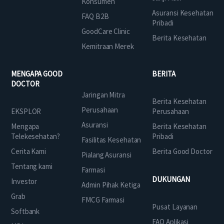
Konsumen
Asuransi Kesehatan
FAQ B2B
Pribadi
GoodCare Clinic
Berita Kesehatan
Kemitraan Merek
MENGAPA GOOD
BERITA
DOCTOR
Jaringan Mitra
Berita Kesehatan
Perusahaan
EKSPLOR
Perusahaan
Asuransi
Mengapa
Berita Kesehatan
Telekesehatan?
Pribadi
Fasilitas Kesehatan
Cerita Kami
Berita Good Doctor
Pialang Asuransi
Tentang kami
Farmasi
DUKUNGAN
Investor
Admin Pihak Ketiga
Grab
FMCG Farmasi
Pusat Layanan
Softbank
FAQ Aplikasi