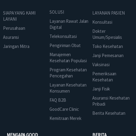
SOLUSI
SIAPA YANG KAMI
LAYANAN PASIEN
LAYANI
Layanan Rawat Jalan
Konsultasi
Digital
Perusahaan
Dokter
Telekonsultasi
Asuransi
Umum/Spesialis
Pengiriman Obat
Jaringan Mitra
Toko Kesehatan
Manajemen
Janji Pemesanan
Kesehatan Populasi
Vaksinasi
Program Kesehatan
Pemeriksaan
Pencegahan
Kesehatan
Layanan Kesehatan
Janji Fisik
Konsumen
Asuransi Kesehatan
FAQ B2B
Pribadi
GoodCare Clinic
Berita Kesehatan
Kemitraan Merek
MENGAPA GOOD
BERITA