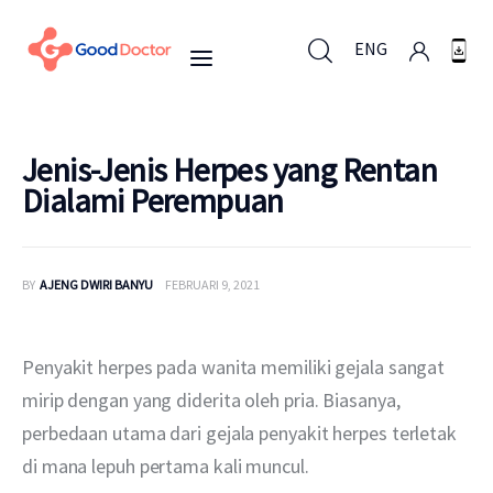
ENG
ENG
Jenis-Jenis Herpes yang Rentan
Dialami Perempuan
Untuk Bisnis
BY
AJENG DWIRI BANYU
FEBRUARI 9, 2021
Untuk Anda
Mengapa Good Doctor
Penyakit herpes pada wanita memiliki gejala sangat 
mirip dengan yang diderita oleh pria. Biasanya, 
Berita
perbedaan utama dari gejala penyakit herpes terletak 
di mana lepuh pertama kali muncul.
Layanan