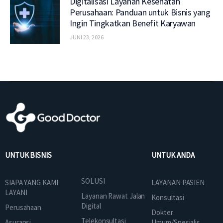
Digitalisasi Layanan Kesehatan
Perusahaan: Panduan untuk Bisnis yang
Ingin Tingkatkan Benefit Karyawan
JUNI 23, 2026
UNTUK BISNIS
UNTUK ANDA
SOLUSI
SIAPA YANG KAMI
LAYANAN PASIEN
LAYANI
Layanan Rawat Jalan
Konsultasi
Digital
Perusahaan
Dokter
Telekonsultasi
Asuransi
Umum/Spesialis