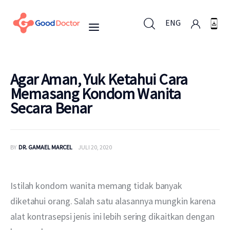
ENG
ENG
Agar Aman, Yuk Ketahui Cara
Memasang Kondom Wanita
Secara Benar
Untuk Bisnis
Untuk Anda
BY
DR. GAMAEL MARCEL
JULI 20, 2020
Mengapa Good Doctor
Istilah kondom wanita memang tidak banyak 
Berita
diketahui orang. Salah satu alasannya mungkin karena 
alat kontrasepsi jenis ini lebih sering dikaitkan dengan 
Layanan