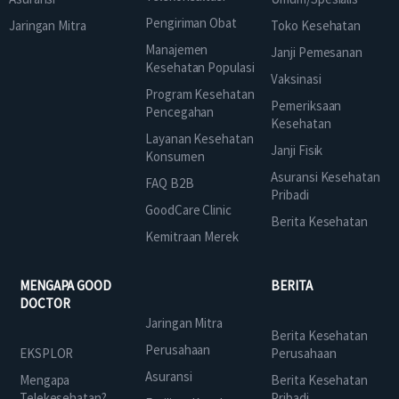
Pengiriman Obat
Jaringan Mitra
Toko Kesehatan
Manajemen
Janji Pemesanan
Kesehatan Populasi
Vaksinasi
Program Kesehatan
Pemeriksaan
Pencegahan
Kesehatan
Layanan Kesehatan
Janji Fisik
Konsumen
Asuransi Kesehatan
FAQ B2B
Pribadi
GoodCare Clinic
Berita Kesehatan
Kemitraan Merek
MENGAPA GOOD
BERITA
DOCTOR
Jaringan Mitra
Berita Kesehatan
Perusahaan
EKSPLOR
Perusahaan
Asuransi
Mengapa
Berita Kesehatan
Telekesehatan?
Pribadi