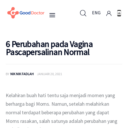
ENG
ENG
6 Perubahan pada Vagina
Pascapersalinan Normal
Untuk Bisnis
BY
NIK NIK FADLAH
JANUARI 20, 2021
Untuk Anda
Mengapa Good Doctor
Kelahiran buah hati tentu saja menjadi momen yang 
berharga bagi Moms. Namun, setelah melahirkan 
Berita
normal terdapat beberapa perubahan yang dapat 
Moms rasakan, salah satunya adalah perubahan yang 
Layanan