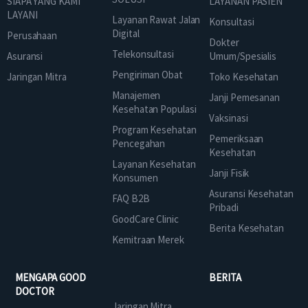
SIAPA YANG KAMI
LAYANAN PASIEN
LAYANI
Layanan Rawat Jalan
Konsultasi
Digital
Perusahaan
Dokter
Telekonsultasi
Asuransi
Umum/Spesialis
Pengiriman Obat
Jaringan Mitra
Toko Kesehatan
Manajemen
Janji Pemesanan
Kesehatan Populasi
Vaksinasi
Program Kesehatan
Pemeriksaan
Pencegahan
Kesehatan
Layanan Kesehatan
Janji Fisik
Konsumen
Asuransi Kesehatan
FAQ B2B
Pribadi
GoodCare Clinic
Berita Kesehatan
Kemitraan Merek
MENGAPA GOOD
BERITA
DOCTOR
Jaringan Mitra