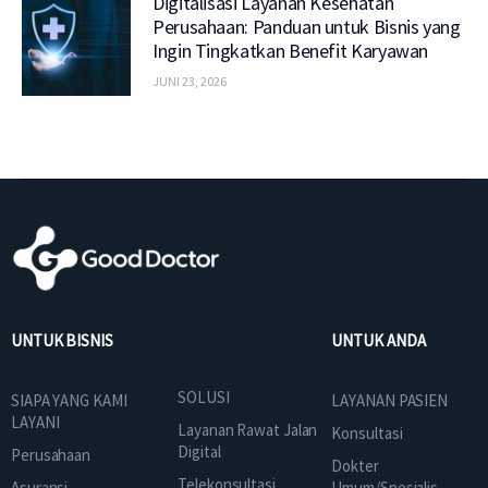
Digitalisasi Layanan Kesehatan
Perusahaan: Panduan untuk Bisnis yang
Ingin Tingkatkan Benefit Karyawan
JUNI 23, 2026
UNTUK BISNIS
UNTUK ANDA
SOLUSI
SIAPA YANG KAMI
LAYANAN PASIEN
LAYANI
Layanan Rawat Jalan
Konsultasi
Digital
Perusahaan
Dokter
Telekonsultasi
Asuransi
Umum/Spesialis