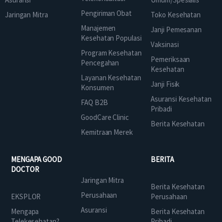
Pengiriman Obat
Jaringan Mitra
Toko Kesehatan
Manajemen
Janji Pemesanan
Kesehatan Populasi
Vaksinasi
Program Kesehatan
Pemeriksaan
Pencegahan
Kesehatan
Layanan Kesehatan
Janji Fisik
Konsumen
Asuransi Kesehatan
FAQ B2B
Pribadi
GoodCare Clinic
Berita Kesehatan
Kemitraan Merek
MENGAPA GOOD
BERITA
DOCTOR
Jaringan Mitra
Berita Kesehatan
Perusahaan
EKSPLOR
Perusahaan
Asuransi
Mengapa
Berita Kesehatan
Telekesehatan?
Pribadi