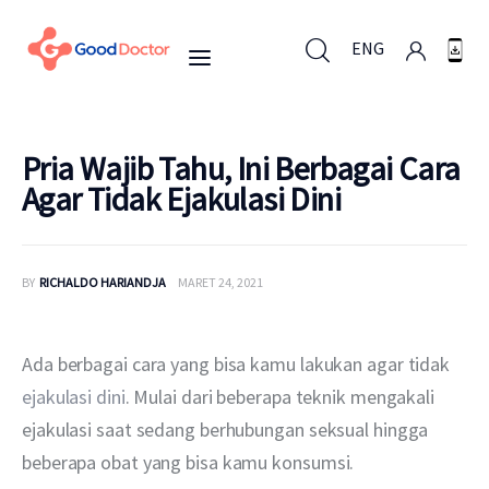
ENG
ENG
Pria Wajib Tahu, Ini Berbagai Cara
Agar Tidak Ejakulasi Dini
Untuk Bisnis
BY
RICHALDO HARIANDJA
MARET 24, 2021
Untuk Anda
Mengapa Good Doctor
Ada berbagai cara yang bisa kamu lakukan agar tidak 
ejakulasi dini
. Mulai dari beberapa teknik mengakali 
Berita
ejakulasi saat sedang berhubungan seksual hingga 
beberapa obat yang bisa kamu konsumsi.
Layanan