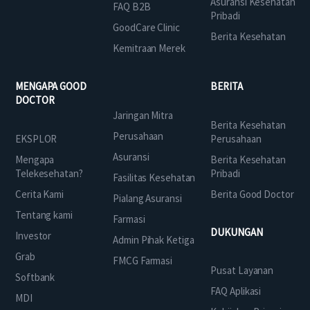
Asuransi Kesehatan
FAQ B2B
Pribadi
GoodCare Clinic
Berita Kesehatan
Kemitraan Merek
MENGAPA GOOD
BERITA
DOCTOR
Jaringan Mitra
Berita Kesehatan
Perusahaan
EKSPLOR
Perusahaan
Asuransi
Mengapa
Berita Kesehatan
Telekesehatan?
Pribadi
Fasilitas Kesehatan
Cerita Kami
Berita Good Doctor
Pialang Asuransi
Tentang kami
Farmasi
DUKUNGAN
Investor
Admin Pihak Ketiga
Grab
FMCG Farmasi
Pusat Layanan
Softbank
FAQ Aplikasi
MDI