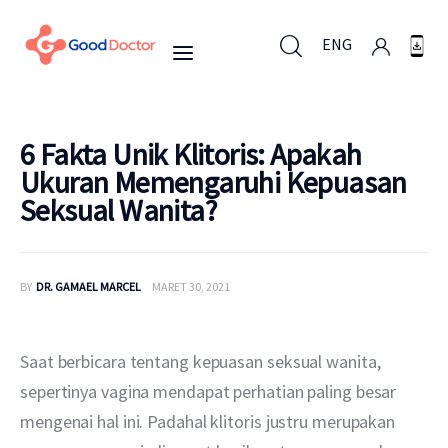
ENG
ENG
6 Fakta Unik Klitoris: Apakah
Ukuran Memengaruhi Kepuasan
Seksual Wanita?
Untuk Bisnis
Untuk Anda
BY
DR. GAMAEL MARCEL
MARET 30, 2021
Mengapa Good Doctor
Saat berbicara tentang kepuasan seksual wanita, 
Berita
sepertinya vagina mendapat perhatian paling besar 
mengenai hal ini. Padahal klitoris justru merupakan 
Layanan