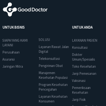
UNTUK BISNIS
UNTUK ANDA
SOLUSI
SIAPA YANG KAMI
LAYANAN PASIEN
LAYANI
Layanan Rawat Jalan
Konsultasi
Digital
Perusahaan
Dokter
Telekonsultasi
Asuransi
Umum/Spesialis
Pengiriman Obat
Jaringan Mitra
Toko Kesehatan
Manajemen
Janji Pemesanan
Kesehatan Populasi
Vaksinasi
Program Kesehatan
Pemeriksaan
Pencegahan
Kesehatan
Layanan Kesehatan
Janji Fisik
Konsumen