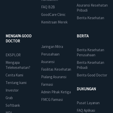
Asuransi Kesehatan
FAQ B2B
Pribadi
GoodCare Clinic
Berita Kesehatan
Kemitraan Merek
MENGAPA GOOD
BERITA
DOCTOR
Jaringan Mitra
Berita Kesehatan
Perusahaan
EKSPLOR
Perusahaan
Asuransi
Mengapa
Berita Kesehatan
Telekesehatan?
Pribadi
Fasilitas Kesehatan
Cerita Kami
Berita Good Doctor
Pialang Asuransi
Tentang kami
Farmasi
DUKUNGAN
Investor
Admin Pihak Ketiga
Grab
FMCG Farmasi
Pusat Layanan
Softbank
FAQ Aplikasi
MDI