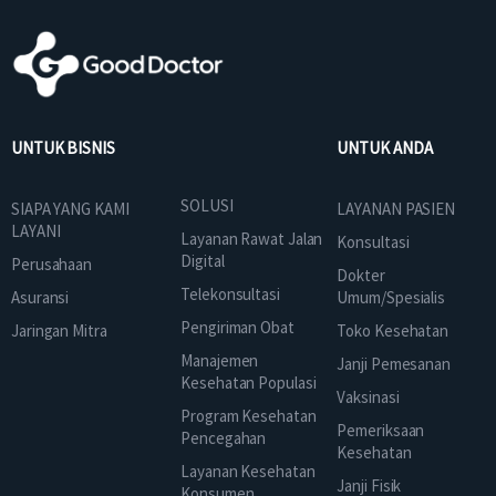
UNTUK BISNIS
UNTUK ANDA
SOLUSI
SIAPA YANG KAMI
LAYANAN PASIEN
LAYANI
Layanan Rawat Jalan
Konsultasi
Digital
Perusahaan
Dokter
Telekonsultasi
Asuransi
Umum/Spesialis
Pengiriman Obat
Jaringan Mitra
Toko Kesehatan
Manajemen
Janji Pemesanan
Kesehatan Populasi
Vaksinasi
Program Kesehatan
Pemeriksaan
Pencegahan
Kesehatan
Layanan Kesehatan
Janji Fisik
Konsumen