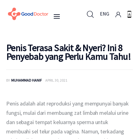
ENG
ENG
Penis Terasa Sakit & Nyeri? Ini 8
Penyebab yang Perlu Kamu Tahu!
Untuk Bisnis
BY
MUHAMMAD HANIF
APRIL 30, 2021
Untuk Anda
Mengapa Good Doctor
Penis adalah alat reproduksi yang mempunyai banyak 
fungsi, mulai dari membuang zat limbah melalui urine 
Berita
dan sebagai tempat keluarnya sperma untuk 
membuahi sel telur pada vagina. Namun, terkadang 
Layanan