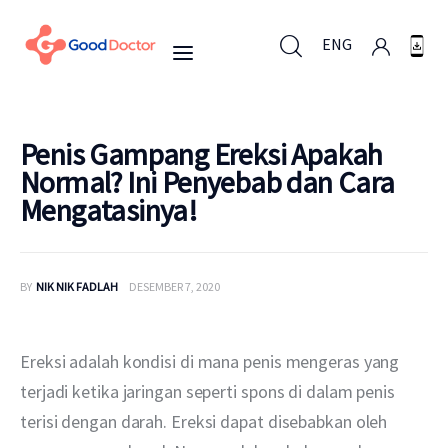
ENG
ENG
Penis Gampang Ereksi Apakah
Normal? Ini Penyebab dan Cara
Mengatasinya!
Untuk Bisnis
Untuk Anda
BY
NIK NIK FADLAH
DESEMBER 7, 2020
Mengapa Good Doctor
Ereksi adalah kondisi di mana penis mengeras yang 
Berita
terjadi ketika jaringan seperti spons di dalam penis 
terisi dengan darah. Ereksi dapat disebabkan oleh 
Layanan