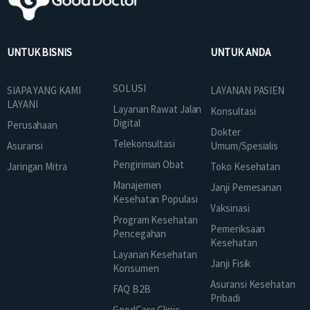
UNTUK BISNIS
UNTUK ANDA
SOLUSI
SIAPA YANG KAMI
LAYANAN PASIEN
LAYANI
Layanan Rawat Jalan
Konsultasi
Digital
Perusahaan
Dokter
Telekonsultasi
Asuransi
Umum/Spesialis
Pengiriman Obat
Jaringan Mitra
Toko Kesehatan
Manajemen
Janji Pemesanan
Kesehatan Populasi
Vaksinasi
Program Kesehatan
Pemeriksaan
Pencegahan
Kesehatan
Layanan Kesehatan
Janji Fisik
Konsumen
Asuransi Kesehatan
FAQ B2B
Pribadi
GoodCare Clinic