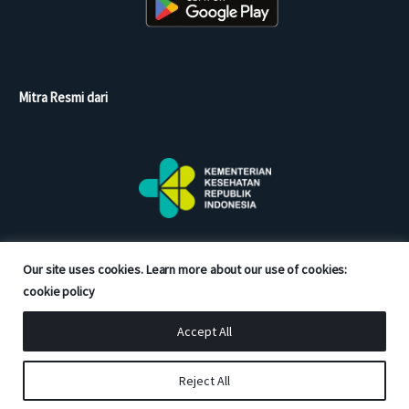
Mitra Resmi dari
Our site uses cookies. Learn more about our use of cookies:
cookie policy
Accept All
Copyright © 2026 Good Doctor. All rights reserved.
Reject All