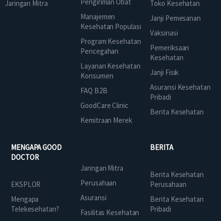
Pengiriman Obat
Jaringan Mitra
Toko Kesehatan
Manajemen
Janji Pemesanan
Kesehatan Populasi
Vaksinasi
Program Kesehatan
Pemeriksaan
Pencegahan
Kesehatan
Layanan Kesehatan
Janji Fisik
Konsumen
Asuransi Kesehatan
FAQ B2B
Pribadi
GoodCare Clinic
Berita Kesehatan
Kemitraan Merek
MENGAPA GOOD
BERITA
DOCTOR
Jaringan Mitra
Berita Kesehatan
Perusahaan
EKSPLOR
Perusahaan
Asuransi
Mengapa
Berita Kesehatan
Telekesehatan?
Pribadi
Fasilitas Kesehatan