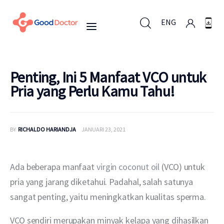
ENG
ENG
Penting, Ini 5 Manfaat VCO untuk
Pria yang Perlu Kamu Tahu!
Untuk Bisnis
BY
RICHALDO HARIANDJA
JANUARI 23, 2021
Untuk Anda
Mengapa Good Doctor
Ada beberapa manfaat 
virgin coconut oil
 (VCO) untuk 
pria yang jarang diketahui. Padahal, salah satunya 
Berita
sangat penting, yaitu meningkatkan kualitas sperma.
Layanan
VCO sendiri merupakan minyak kelapa yang dihasilkan 