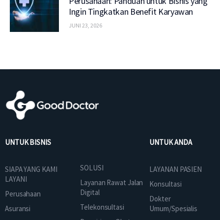
Perusahaan: Panduan untuk Bisnis yang
Ingin Tingkatkan Benefit Karyawan
JUNI 23, 2026
UNTUK BISNIS
UNTUK ANDA
SOLUSI
SIAPA YANG KAMI
LAYANAN PASIEN
LAYANI
Layanan Rawat Jalan
Konsultasi
Digital
Perusahaan
Dokter
Telekonsultasi
Asuransi
Umum/Spesialis