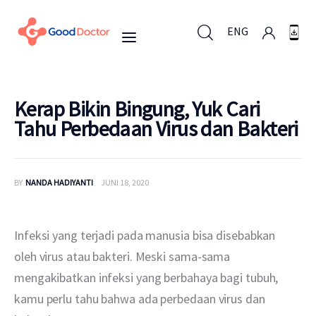
ENG
ENG
Kerap Bikin Bingung, Yuk Cari
Tahu Perbedaan Virus dan Bakteri
Untuk Bisnis
BY
NANDA HADIYANTI
JUNI 18, 2020
Untuk Anda
Mengapa Good Doctor
Infeksi yang terjadi pada manusia bisa disebabkan 
oleh virus atau bakteri. Meski sama-sama 
Berita
mengakibatkan infeksi yang berbahaya bagi tubuh, 
kamu perlu tahu bahwa ada perbedaan virus dan 
Layanan