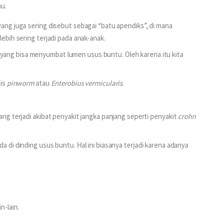
u.
ang juga sering disebut sebagai “batu apendiks”, di mana
lebih sering terjadi pada anak-anak.
ang bisa menyumbat lumen usus buntu. Oleh karena itu kita
nis
pinworm
atau
Enterobius vermicularis
.
ang terjadi akibat penyakit jangka panjang seperti penyakit
crohn
a di dinding usus buntu. Hal ini biasanya terjadi karena adanya
n-lain.