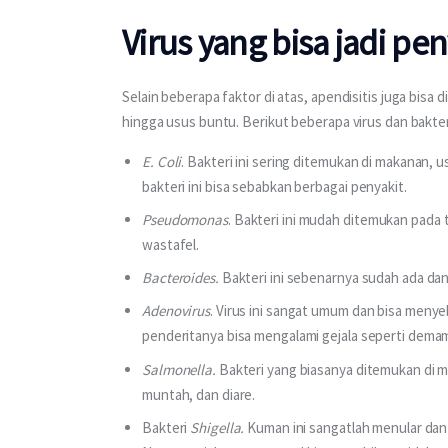
Virus yang bisa jadi p
Selain beberapa faktor di atas, apendisitis juga bisa 
hingga usus buntu. Berikut beberapa virus dan bakter
E. Coli
. Bakteri ini sering ditemukan di makanan, 
bakteri ini bisa sebabkan berbagai penyakit.
Pseudomonas
. Bakteri ini mudah ditemukan pada t
wastafel.
Bacteroides.
Bakteri ini sebenarnya sudah ada da
Adenovirus
. Virus ini sangat umum dan bisa menyeb
penderitanya bisa mengalami gejala seperti demam, 
Salmonella.
Bakteri yang biasanya ditemukan di
muntah, dan diare.
Bakteri
Shigella.
Kuman ini sangatlah menular dan