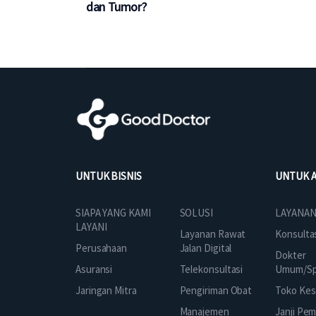
dan Tumor?
UNTUK BISNIS
UNTUK 
SOLUSI
SIAPA YANG KAMI
LAYANAN
LAYANI
Layanan Rawat
Konsulta
Jalan Digital
Perusahaan
Dokter
Telekonsultasi
Asuransi
Umum/Spe
Pengiriman Obat
Jaringan Mitra
Toko Kes
Manajemen
Janji Pe