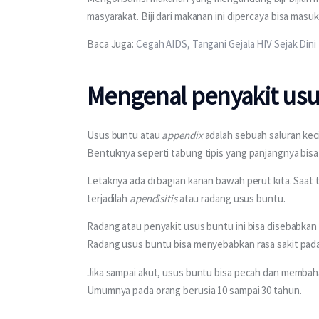
masyarakat. Biji dari makanan ini dipercaya bisa mas
Baca Juga: 
Cegah AIDS, Tangani Gejala HIV Sejak Dini
Mengenal penyakit us
Usus buntu atau 
appendix
 adalah sebuah saluran kec
Bentuknya seperti tabung tipis yang panjangnya bisa 
Letaknya ada di bagian kanan bawah perut kita. Saat 
terjadilah 
apendisitis
 atau radang usus buntu.
Radang atau penyakit usus buntu ini bisa disebabkan
Radang usus buntu bisa menyebabkan rasa sakit pada
Jika sampai akut, usus buntu bisa pecah dan membaha
Umumnya pada orang berusia 10 sampai 30 tahun.