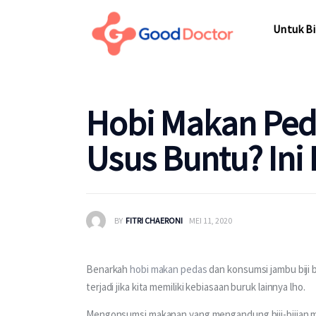
Untuk Bi
Untuk Bi
Hobi Makan Ped
Usus Buntu? Ini
BY
FITRI CHAERONI
MEI 11, 2020
Benarkah 
hobi makan pedas
 dan konsumsi jambu biji 
terjadi jika kita memiliki kebiasaan buruk lainnya lho.
Mengonsumsi makanan yang mengandung biji-bijian 