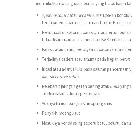
menimbulkan radang usus buntu yang harus kamu tah
Appendicoliths
atau
fecaliths.
Merupakan kondisi y
terdapat endapan di dalam usus buntu. Kondisi ini 
Penumpukan kotoran, parasit, atau pertumbuhan y
tidak disarankan untuk menahan BAB terlalu lama.
Parasit atau cacing perut, salah satunya adalah je
Terjadinya cedera atau trauma pada bagian perut.
Iritasi atau adanya luka pada saluran pencernaan y
dan
ulcerative colitis.
Pelebaran jaringan getah bening atau
limfa
yang ad
infeksi dalam saluran pencernaan.
Adanya tumor, baik jinak maupun ganas.
Penyakit radang usus.
Masuknya benda asing seperti batu, peluru, dan lai