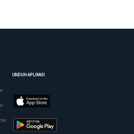
UNDUH APLIKASI
an
an
ctor