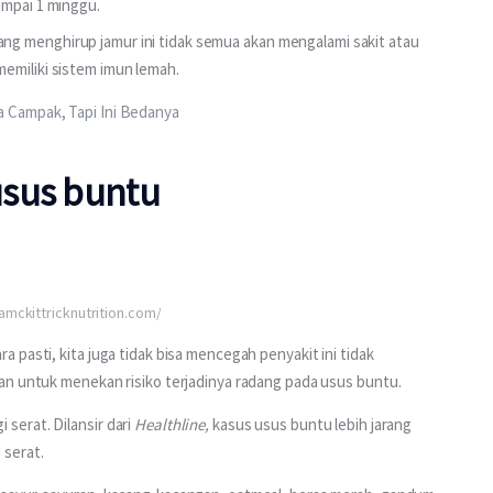
ampai 1 minggu.
ang menghirup jamur ini tidak semua akan mengalami sakit atau
emiliki sistem imun lemah.
 Campak, Tapi Ini Bedanya
usus buntu
amckittricknutrition.com/
pasti, kita juga tidak bisa mencegah penyakit ini tidak 
an untuk menekan risiko terjadinya radang pada usus buntu. 
erat. Dilansir dari 
Healthline, 
kasus usus buntu lebih jarang 
 serat.