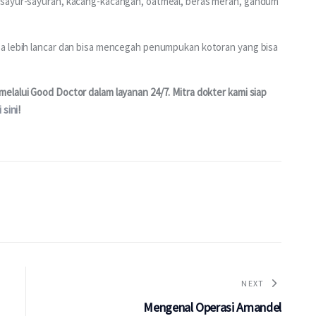
 sayur-sayuran, kacang-kacangan, oatmeal, beras merah, gandum 
sa lebih lancar dan bisa mencegah penumpukan kotoran yang bisa 
lalui Good Doctor dalam layanan 24/7. Mitra dokter kami siap 
i sini
!
NEXT
Mengenal Operasi Amandel