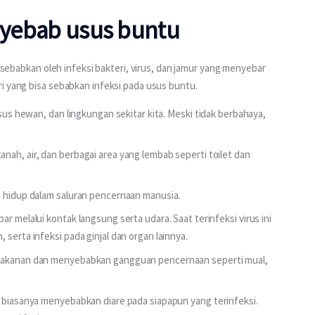
enyebab usus buntu
disebabkan oleh infeksi bakteri, virus, dan jamur yang menyebar 
i yang bisa sebabkan infeksi pada usus buntu.
usus hewan, dan lingkungan sekitar kita. Meski tidak berbahaya,
anah, air, dan berbagai area yang lembab seperti toilet dan
n hidup dalam saluran pencernaan manusia.
ar melalui kontak langsung serta udara. Saat terinfeksi virus ini
serta infeksi pada ginjal dan organ lainnya.
 makanan dan menyebabkan gangguan pencernaan seperti mual,
 biasanya menyebabkan diare pada siapapun yang terinfeksi.