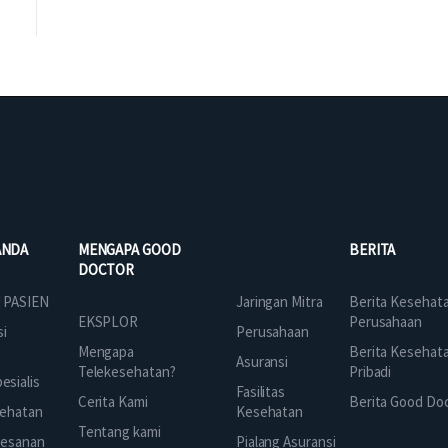
ANDA
MENGAPA GOOD
BERITA
DOCTOR
Jaringan Mitra
 PASIEN
Berita Kesehat
EKSPLOR
Perusahaan
Perusahaan
si
Mengapa
Berita Kesehat
Asuransi
Telekesehatan?
Pribadi
sialis
Fasilitas
Cerita Kami
Berita Good Do
Kesehatan
ehatan
Tentang kami
Pialang Asuransi
mesanan