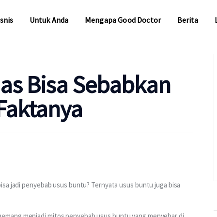
snis
Untuk Anda
Mengapa Good Doctor
Berita
snis
Untuk Anda
Mengapa Good Doctor
Berita
as Bisa Sebabkan
 Faktanya
Untuk Bisnis
Untuk Anda
Mengapa Good Doctor
Berita
bisa jadi penyebab usus buntu? Ternyata usus buntu juga bisa 
Layanan
memang menjadi mitos penyebab usus buntu yang menyebar di 