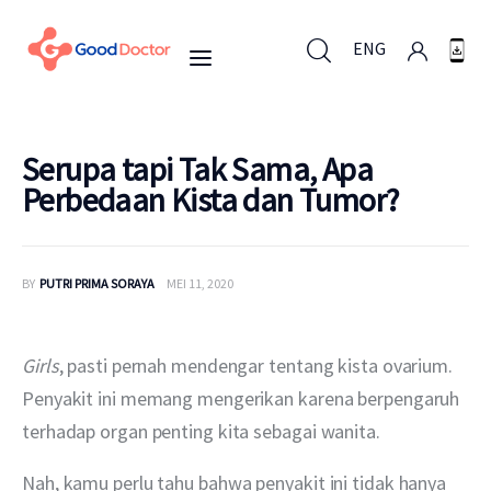
ENG
ENG
Serupa tapi Tak Sama, Apa
Perbedaan Kista dan Tumor?
Untuk Bisnis
BY
PUTRI PRIMA SORAYA
MEI 11, 2020
Untuk Anda
Mengapa Good Doctor
Girls
, pasti pernah mendengar tentang kista ovarium. 
Penyakit ini memang mengerikan karena berpengaruh 
Berita
terhadap organ penting kita sebagai wanita.
Layanan
Nah, kamu perlu tahu bahwa penyakit ini tidak hanya 