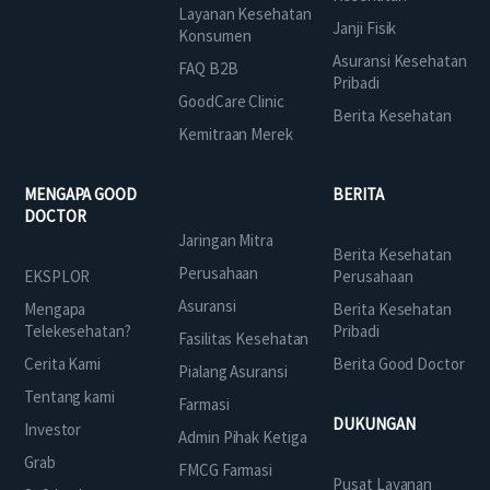
Layanan Kesehatan
Janji Fisik
Konsumen
Asuransi Kesehatan
FAQ B2B
Pribadi
GoodCare Clinic
Berita Kesehatan
Kemitraan Merek
MENGAPA GOOD
BERITA
DOCTOR
Jaringan Mitra
Berita Kesehatan
Perusahaan
EKSPLOR
Perusahaan
Asuransi
Mengapa
Berita Kesehatan
Telekesehatan?
Pribadi
Fasilitas Kesehatan
Cerita Kami
Berita Good Doctor
Pialang Asuransi
Tentang kami
Farmasi
DUKUNGAN
Investor
Admin Pihak Ketiga
Grab
FMCG Farmasi
Pusat Layanan