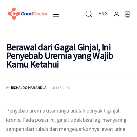
ENG
ENG
Berawal dari Gagal Ginjal, Ini
Penyebab Uremia yang Wajib
Kamu Ketahui
Untuk Bisnis
Untuk Anda
BY
RICHALDO HARIANDJA
JULI 16, 2020
Mengapa Good Doctor
Penyebab uremia utamanya adalah 
penyakit ginjal
Berita
kronis. Pada posisi ini, ginjal tidak bisa lagi menyaring 
sampah dari tubuh dan mengeluarkannya lewat urine.
Layanan