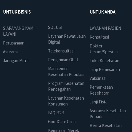
UNTUK BISNIS
UNTUK ANDA
SOLUSI
SIAPA YANG KAMI
LAYANAN PASIEN
LAYANI
Layanan Rawat Jalan
Konsultasi
Digital
Perusahaan
Dokter
Telekonsultasi
Asuransi
Umum/Spesialis
Pengiriman Obat
Jaringan Mitra
Toko Kesehatan
Manajemen
Janji Pemesanan
Kesehatan Populasi
Vaksinasi
Program Kesehatan
Pemeriksaan
Pencegahan
Kesehatan
Layanan Kesehatan
Janji Fisik
Konsumen
Asuransi Kesehatan
FAQ B2B
Pribadi
GoodCare Clinic
Berita Kesehatan
Kemitraan Merek