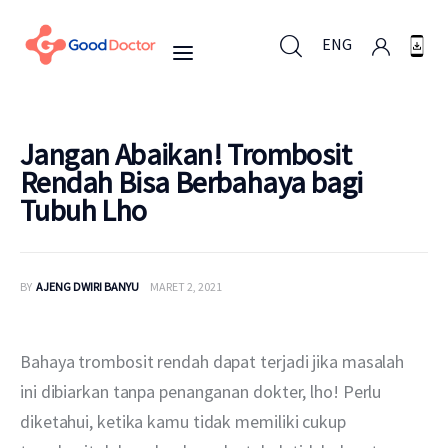
ENG
ENG
Jangan Abaikan! Trombosit
Rendah Bisa Berbahaya bagi
Tubuh Lho
Untuk Bisnis
Untuk Anda
BY
AJENG DWIRI BANYU
MARET 2, 2021
Mengapa Good Doctor
Bahaya trombosit rendah dapat terjadi jika masalah 
Berita
ini dibiarkan tanpa penanganan dokter, lho! Perlu 
diketahui, ketika kamu tidak memiliki cukup 
Layanan