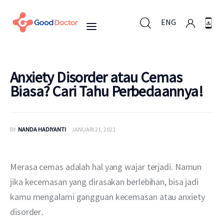
ENG
ENG
Anxiety Disorder atau Cemas
Biasa? Cari Tahu Perbedaannya!
Untuk Bisnis
BY
NANDA HADIYANTI
JANUARI 21, 2021
Untuk Anda
Mengapa Good Doctor
Merasa cemas adalah hal yang wajar terjadi. Namun 
jika kecemasan yang dirasakan berlebihan, bisa jadi 
Berita
kamu mengalami gangguan kecemasan atau anxiety 
disorder
. 
Layanan