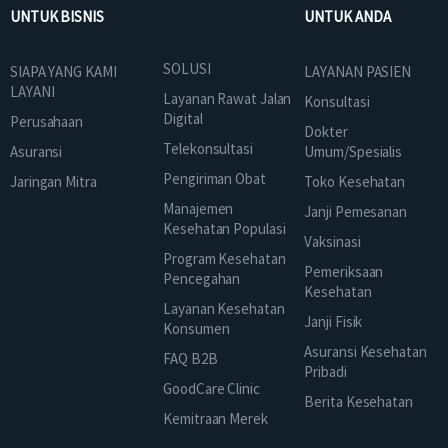
UNTUK BISNIS
UNTUK ANDA
SOLUSI
SIAPA YANG KAMI
LAYANAN PASIEN
LAYANI
Layanan Rawat Jalan
Konsultasi
Digital
Perusahaan
Dokter
Telekonsultasi
Asuransi
Umum/Spesialis
Pengiriman Obat
Jaringan Mitra
Toko Kesehatan
Manajemen
Janji Pemesanan
Kesehatan Populasi
Vaksinasi
Program Kesehatan
Pemeriksaan
Pencegahan
Kesehatan
Layanan Kesehatan
Janji Fisik
Konsumen
Asuransi Kesehatan
FAQ B2B
Pribadi
GoodCare Clinic
Berita Kesehatan
Kemitraan Merek