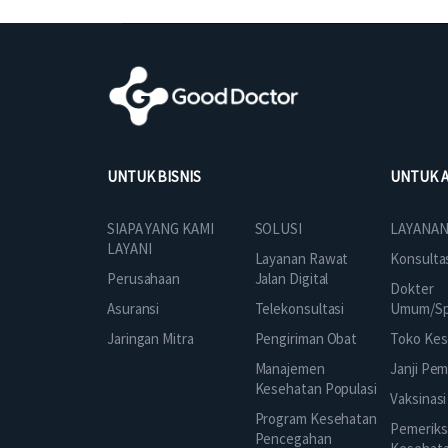
UNTUK BISNIS
UNTUK 
SOLUSI
SIAPA YANG KAMI
LAYANAN
LAYANI
Layanan Rawat
Konsulta
Jalan Digital
Perusahaan
Dokter
Telekonsultasi
Asuransi
Umum/Spe
Pengiriman Obat
Jaringan Mitra
Toko Kes
Manajemen
Janji Pe
Kesehatan Populasi
Vaksinasi
Program Kesehatan
Pemeriks
Pencegahan