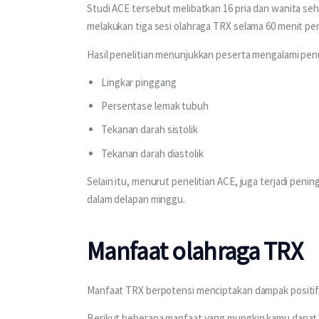
Studi ACE tersebut melibatkan 16 pria dan wanita seha
melakukan tiga sesi olahraga TRX selama 60 menit pe
Hasil penelitian menunjukkan peserta mengalami penu
Lingkar pinggang
Persentase lemak tubuh
Tekanan darah sistolik
Tekanan darah diastolik
Selain itu, menurut penelitian ACE, juga terjadi pen
dalam delapan minggu.
Manfaat olahraga TRX
Manfaat TRX berpotensi menciptakan dampak positif 
Berikut beberapa manfaat yang mungkin kamu dapat d