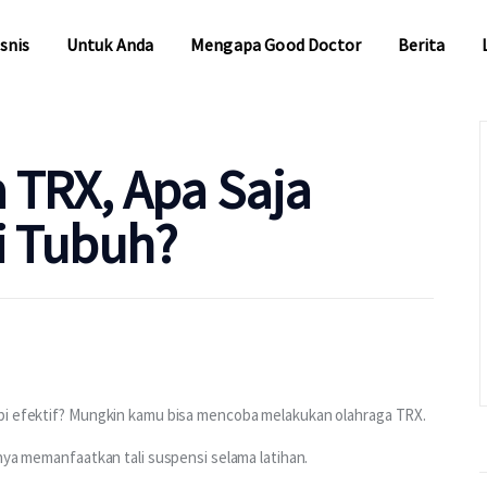
snis
Untuk Anda
Mengapa Good Doctor
Berita
snis
Untuk Anda
Mengapa Good Doctor
Berita
a TRX, Apa Saja
i Tubuh?
api efektif? Mungkin kamu bisa mencoba melakukan olahraga TRX.
anya memanfaatkan tali suspensi selama latihan.