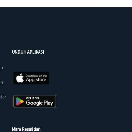
UNDUH APLIKASI
an
an
ctor
Mitra Resmi dari