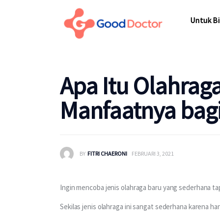
Untuk Bisnis
Untuk Bi
Untuk Anda
Mengapa Good Doctor
Untuk Bi
Apa Itu Olahrag
Berita
Manfaatnya bag
Layanan
BY
FITRI CHAERONI
FEBRUARI 3, 2021
Ingin mencoba jenis olahraga baru yang sederhana t
Sekilas jenis olahraga ini sangat sederhana karena h