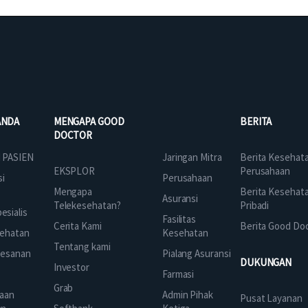
ANDA
MENGAPA GOOD
BERITA
DOCTOR
Jaringan Mitra
 PASIEN
Berita Kesehat
EKSPLOR
Perusahaan
Perusahaan
si
Mengapa
Berita Kesehat
Asuransi
Telekesehatan?
Pribadi
sialis
Fasilitas
Cerita Kami
Berita Good Do
Kesehatan
ehatan
Tentang kami
Pialang Asuransi
mesanan
DUKUNGAN
Investor
Farmasi
Grab
Admin Pihak
aan
Pusat Layanan